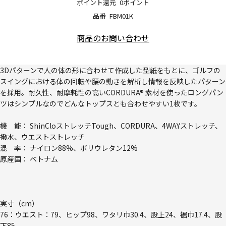
ポイント還元
0ポイント
品番
FBM01K
商品のお問い合わせ
3Dパターンで人の体の形に合わせて作成した型紙をもとに、ゴルフの
スイングにおける体の回転や腰の動きを解析し情報を反映したパターン
を採用。耐久性、耐摩耗性の高いCORDURA® 素材を使ったロングパン
ツはシンプルなのでどんなトップスとも合わせやすい1枚です。
機 能： ShinCloストレッチTough、CORDURA、4WAYストレッチ、
撥水、ウエストストレッチ
混 率： ナイロン88%、ポリウレタン12%
原産国： ベトナム
実寸（cm）
76：ウエスト：79、ヒップ98、ワタリ巾30.4、股上24、裾巾17.4、股
下85