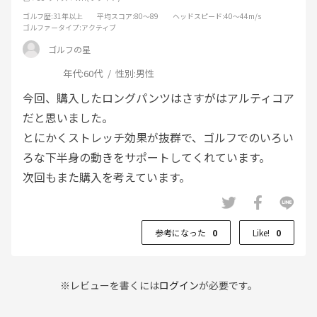
ゴルフ歴
:31年以上
平均スコア
:80～89
ヘッドスピード
:40～44m/s
ゴルファータイプ
:アクティブ
ゴルフの星
年代:
60代
性別:
男性
今回、購入したロングパンツはさすがはアルティコア
だと思いました。
とにかくストレッチ効果が抜群で、ゴルフでのいろい
ろな下半身の動きをサポートしてくれています。
次回もまた購入を考えています。
参考になった
0
Like!
0
※レビューを書くには
ログイン
が必要です。