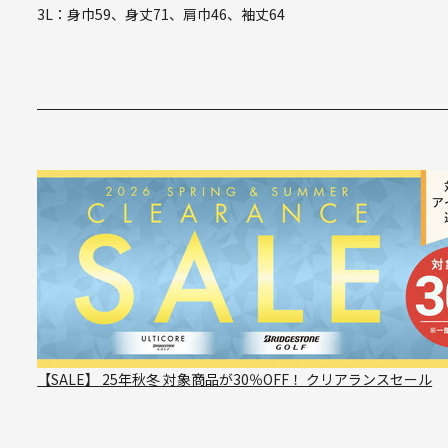
3L：身巾59、身丈71、肩巾46、袖丈64
【SALE】 25年秋冬 対象商品が30％OFF！ クリアランスセール