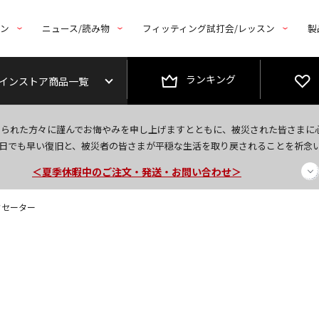
トン
ニュース/読み物
フィッティング試打会/レッスン
製
ランキング
インストア商品一覧
今なら新規会員登録で1,000円OFFクーポンプレゼント！
なられた方々に謹んでお悔やみを申し上げますとともに、被災された皆さまに
＜商品配送に関するお知らせ＞
日でも早い復旧と、被災者の皆さまが平穏な生活を取り戻されることを祈念
＜夏季休暇中のご注文・発送・お問い合わせ＞
クセーター