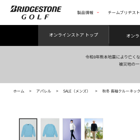
製品情報
チームブリヂス
オンライン
ストア トップ
オンラ
令和8年熊本地震により亡く
被災地の一
ホーム
>
アパレル
>
SALE（メンズ）
>
秋冬 長袖クルーネッ