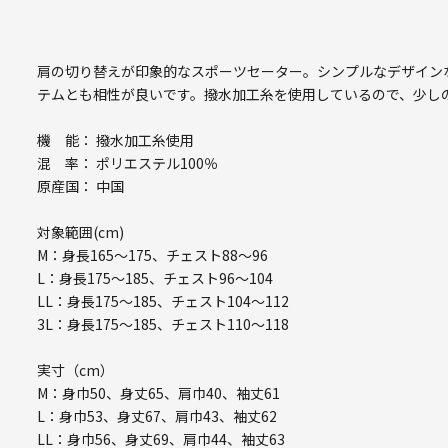
肩の切り替えが印象的なスポーツセーター。シンプルなデザイン
テムとも相性が良いです。撥水加工糸を使用しているので、少し
機 能： 撥水加工糸使用
混 率： ポリエステル100％
原産国： 中国
対象範囲(cm)
M：身長165～175、チェスト88～96
L：身長175～185、チェスト96～104
LL：身長175～185、チェスト104～112
3L：身長175～185、チェスト110～118
実寸（cm）
M：身巾50、身丈65、肩巾40、袖丈61
L：身巾53、身丈67、肩巾43、袖丈62
LL：身巾56、身丈69、肩巾44、袖丈63