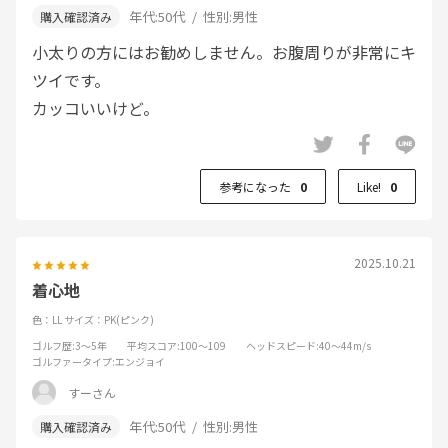
年代:
50代
性別:
男性
小太りの方にはお勧めしません。お腹周りが非常にキ
ツイです。
カッコいいけど。
参考になった
0
Like!
0
2025.10.21
着心地
色：LL
サイズ：PK(ピンク)
ゴルフ歴
:3～5年
平均スコア
:100～109
ヘッドスピード
:40～44m/s
ゴルファータイプ
:エンジョイ
すーさん
年代:
50代
性別:
男性