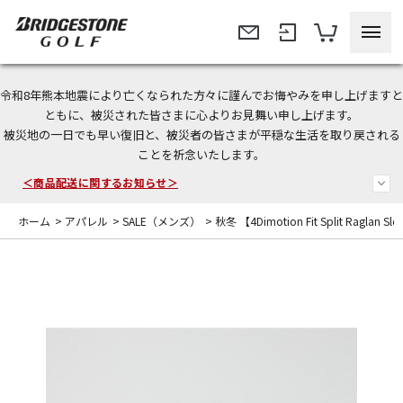
令和8年熊本地震により亡くなられた方々に謹んでお悔やみを申し上げますと
今なら新規会員登録で1,000円OFFクーポンプレゼント！
ともに、被災された皆さまに心よりお見舞い申し上げます。
被災地の一日でも早い復旧と、被災者の皆さまが平穏な生活を取り戻される
＜商品配送に関するお知らせ＞
ことを祈念いたします。
＜夏季休暇中のご注文・発送・お問い合わせ＞
ホーム
>
アパレル
>
SALE（メンズ）
>
秋冬 【4Dimotion Fit Split Ragl