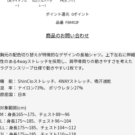
LB(ライトブル
SG(シルバーグ
PK(ピンク)
ー)
レー)
ポイント還元
0ポイント
品番
FBM02F
商品のお問い合わせ
胸元の配色切り替えが特徴的なデザインの長袖シャツ。上下左右に伸縮
性のある4wayストレッチを採用し、肩甲骨周りの動きやすさを考えた
ラグランスリーブ仕様で動きやすい1枚です。
機 能： ShinCloストレッチ、4WAYストレッチ、吸汗速乾
混 率： ナイロン73%、 ポリウレタン27%
原産国： 日本
対象範囲(cm)
M：身長165～175、チェスト88～96
L：身長175～185、チェスト96～104
LL：身長175～185、チェスト104～112
3L：身長175～185、チェスト110～118