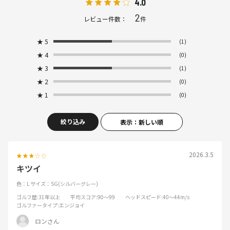
4.0
2
レビュー件数：
件
★
5
(1)
★
4
(0)
★
3
(1)
★
2
(0)
★
1
(0)
絞り込み
表示：新しい順
2026.3.5
キツイ
色：L
サイズ：SG(シルバーグレー)
ゴルフ歴
:31年以上
平均スコア
:90～99
ヘッドスピード
:40～44m/s
ゴルファータイプ
:エンジョイ
ロンさん