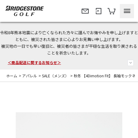
令和8年熊本地震により亡くなられた方々に謹んでお悔やみを申し上げますと
今なら新規会員登録で1,000円OFFクーポンプレゼント！
ともに、被災された皆さまに心よりお見舞い申し上げます。
被災地の一日でも早い復旧と、被災者の皆さまが平穏な生活を取り戻される
＜商品配送に関するお知らせ＞
ことを祈念いたします。
＜夏季休暇中のご注文・発送・お問い合わせ＞
ホーム
>
アパレル
>
SALE（メンズ）
>
秋冬 【4Dimotion Fit】 長袖モック