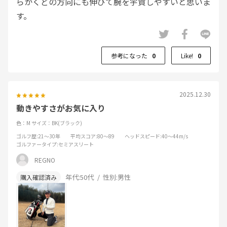
らかくどの方向にも伸びて腕を宇賀しやすいと思いま
す。
参考になった
0
Like!
0
2025.12.30
動きやすさがお気に入り
色：M
サイズ：BK(ブラック)
ゴルフ歴
:21～30年
平均スコア
:80～89
ヘッドスピード
:40～44m/s
ゴルファータイプ
:セミアスリート
REGNO
年代:
50代
性別:
男性