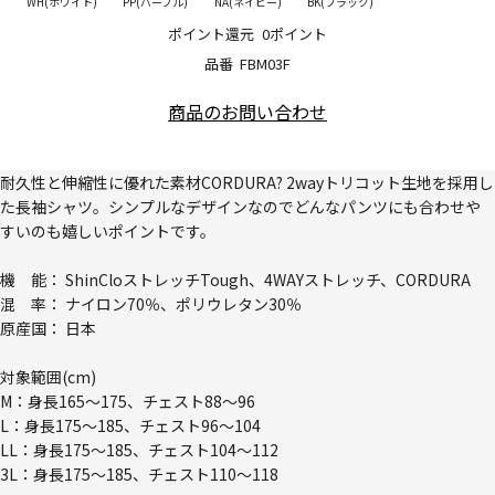
WH(ホワイト)
PP(パープル)
NA(ネイビー)
BK(ブラック)
ポイント還元
0ポイント
品番
FBM03F
商品のお問い合わせ
耐久性と伸縮性に優れた素材CORDURA? 2wayトリコット生地を採用し
た長袖シャツ。シンプルなデザインなのでどんなパンツにも合わせや
すいのも嬉しいポイントです。
機 能： ShinCloストレッチTough、4WAYストレッチ、CORDURA
混 率： ナイロン70％、ポリウレタン30％
原産国： 日本
対象範囲(cm)
M：身長165～175、チェスト88～96
L：身長175～185、チェスト96～104
LL：身長175～185、チェスト104～112
3L：身長175～185、チェスト110～118