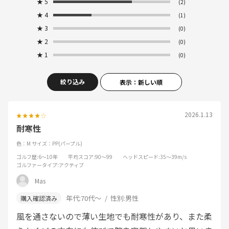
★
5
(2)
★
4
(1)
★
3
(0)
★
2
(0)
★
1
(0)
絞り込み
表示：新しい順
2026.1.13
耐寒性
色：M
サイズ：PP(パープル)
ゴルフ歴
:6～10年
平均スコア
:90～99
ヘッドスピード
:35～39m/s
ゴルファータイプ
:アクティブ
Mas
年代:
70代～
性別:
男性
風を通さないので薄い生地でも耐寒性があり、また柔