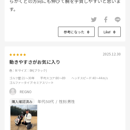
らかくどの方向にも伸びて腕を宇賀しやすいと思いま
す。
参考になった
0
Like!
0
2025.12.30
動きやすさがお気に入り
色：M
サイズ：BK(ブラック)
ゴルフ歴
:21～30年
平均スコア
:80～89
ヘッドスピード
:40～44m/s
ゴルファータイプ
:セミアスリート
REGNO
年代:
50代
性別:
男性