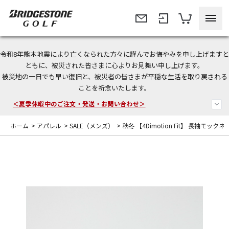
令和8年熊本地震により亡くなられた方々に謹んでお悔やみを申し上げますと
今なら新規会員登録で1,000円OFFクーポンプレゼント！
ともに、被災された皆さまに心よりお見舞い申し上げます。
被災地の一日でも早い復旧と、被災者の皆さまが平穏な生活を取り戻される
＜商品配送に関するお知らせ＞
ことを祈念いたします。
＜夏季休暇中のご注文・発送・お問い合わせ＞
ホーム
>
アパレル
>
SALE（メンズ）
>
秋冬 【4Dimotion Fit】 長袖モック