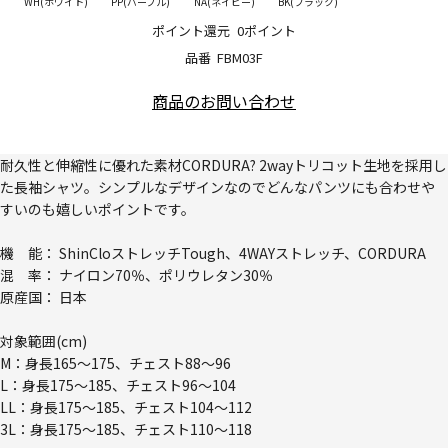
WH(ホワイト)
PP(パープル)
NA(ネイビー)
BK(ブラック)
ポイント還元
0ポイント
品番
FBM03F
商品のお問い合わせ
耐久性と伸縮性に優れた素材CORDURA? 2wayトリコット生地を採用し
た長袖シャツ。シンプルなデザインなのでどんなパンツにも合わせや
すいのも嬉しいポイントです。
機 能： ShinCloストレッチTough、4WAYストレッチ、CORDURA
混 率： ナイロン70％、ポリウレタン30％
原産国： 日本
対象範囲(cm)
M：身長165～175、チェスト88～96
L：身長175～185、チェスト96～104
LL：身長175～185、チェスト104～112
3L：身長175～185、チェスト110～118