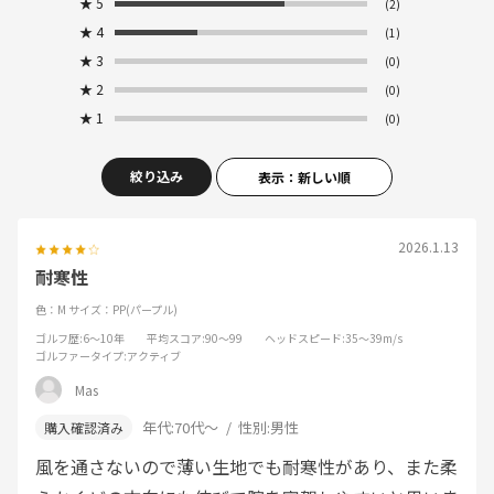
★
5
(2)
★
4
(1)
★
3
(0)
★
2
(0)
★
1
(0)
絞り込み
表示：新しい順
2026.1.13
耐寒性
色：M
サイズ：PP(パープル)
ゴルフ歴
:6～10年
平均スコア
:90～99
ヘッドスピード
:35～39m/s
ゴルファータイプ
:アクティブ
Mas
年代:
70代～
性別:
男性
風を通さないので薄い生地でも耐寒性があり、また柔