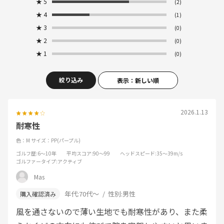
★
5
(2)
★
4
(1)
★
3
(0)
★
2
(0)
★
1
(0)
絞り込み
表示：新しい順
2026.1.13
耐寒性
色：M
サイズ：PP(パープル)
ゴルフ歴
:6～10年
平均スコア
:90～99
ヘッドスピード
:35～39m/s
ゴルファータイプ
:アクティブ
Mas
年代:
70代～
性別:
男性
風を通さないので薄い生地でも耐寒性があり、また柔