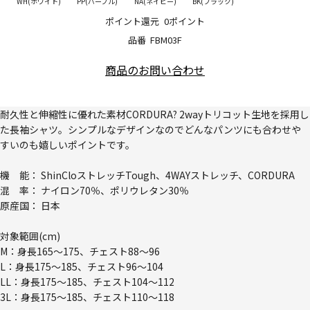
WH(ホワイト)
PP(パープル)
NA(ネイビー)
BK(ブラック)
ポイント還元
0ポイント
品番
FBM03F
商品のお問い合わせ
耐久性と伸縮性に優れた素材CORDURA? 2wayトリコット生地を採用し
た長袖シャツ。シンプルなデザインなのでどんなパンツにも合わせや
すいのも嬉しいポイントです。
機 能： ShinCloストレッチTough、4WAYストレッチ、CORDURA
混 率： ナイロン70％、ポリウレタン30％
原産国： 日本
対象範囲(cm)
M：身長165～175、チェスト88～96
L：身長175～185、チェスト96～104
LL：身長175～185、チェスト104～112
3L：身長175～185、チェスト110～118