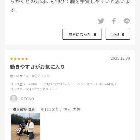
らかくどの方向にも伸びて腕を宇賀しやすいと思いま
す。
参考になった
0
Like!
0
2025.12.30
動きやすさがお気に入り
色：M
サイズ：BK(ブラック)
ゴルフ歴
:21～30年
平均スコア
:80～89
ヘッドスピード
:40～44m/s
ゴルファータイプ
:セミアスリート
REGNO
年代:
50代
性別:
男性