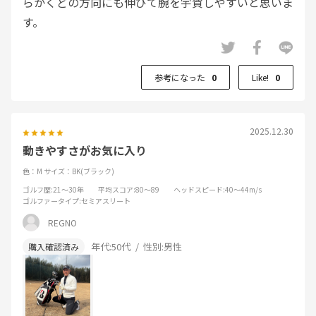
らかくどの方向にも伸びて腕を宇賀しやすいと思いま
す。
参考になった
0
Like!
0
2025.12.30
動きやすさがお気に入り
色：M
サイズ：BK(ブラック)
ゴルフ歴
:21～30年
平均スコア
:80～89
ヘッドスピード
:40～44m/s
ゴルファータイプ
:セミアスリート
REGNO
年代:
50代
性別:
男性