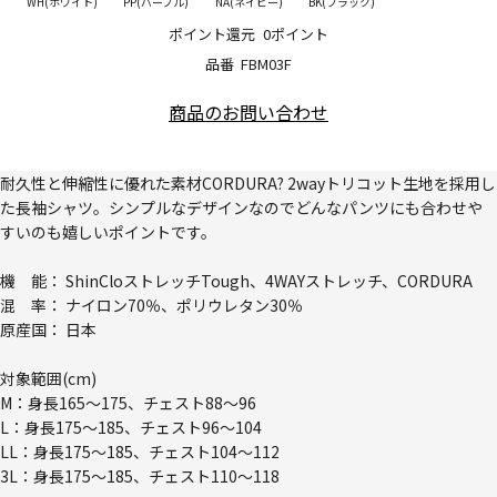
WH(ホワイト)
PP(パープル)
NA(ネイビー)
BK(ブラック)
ポイント還元
0ポイント
品番
FBM03F
商品のお問い合わせ
耐久性と伸縮性に優れた素材CORDURA? 2wayトリコット生地を採用し
た長袖シャツ。シンプルなデザインなのでどんなパンツにも合わせや
すいのも嬉しいポイントです。
機 能： ShinCloストレッチTough、4WAYストレッチ、CORDURA
混 率： ナイロン70％、ポリウレタン30％
原産国： 日本
対象範囲(cm)
M：身長165～175、チェスト88～96
L：身長175～185、チェスト96～104
LL：身長175～185、チェスト104～112
3L：身長175～185、チェスト110～118