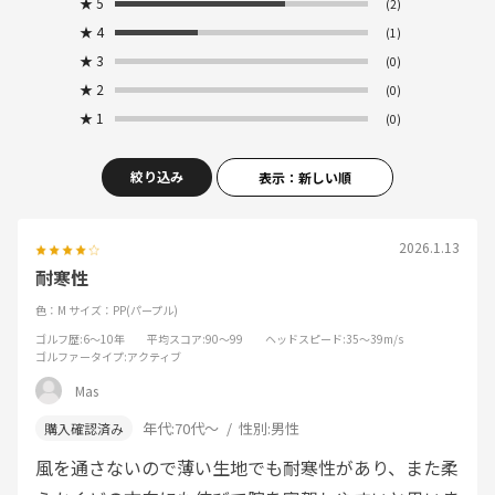
★
5
(2)
★
4
(1)
★
3
(0)
★
2
(0)
★
1
(0)
絞り込み
表示：新しい順
2026.1.13
耐寒性
色：M
サイズ：PP(パープル)
ゴルフ歴
:6～10年
平均スコア
:90～99
ヘッドスピード
:35～39m/s
ゴルファータイプ
:アクティブ
Mas
年代:
70代～
性別:
男性
風を通さないので薄い生地でも耐寒性があり、また柔