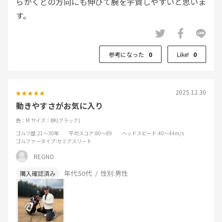
らかくどの方向にも伸びて腕を宇賀しやすいと思いま
す。
参考になった
0
Like!
0
2025.12.30
動きやすさがお気に入り
色：M
サイズ：BK(ブラック)
ゴルフ歴
:21～30年
平均スコア
:80～89
ヘッドスピード
:40～44m/s
ゴルファータイプ
:セミアスリート
REGNO
年代:
50代
性別:
男性