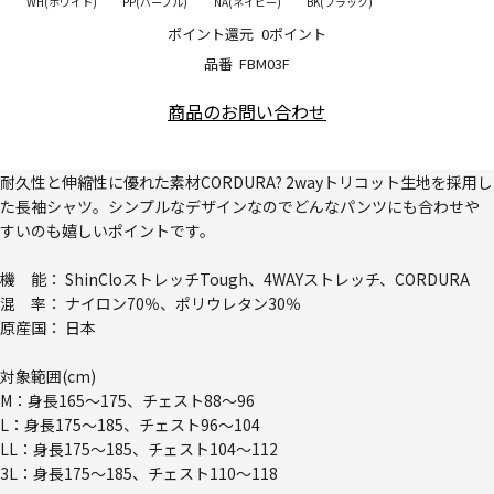
WH(ホワイト)
PP(パープル)
NA(ネイビー)
BK(ブラック)
ポイント還元
0ポイント
品番
FBM03F
商品のお問い合わせ
耐久性と伸縮性に優れた素材CORDURA? 2wayトリコット生地を採用し
た長袖シャツ。シンプルなデザインなのでどんなパンツにも合わせや
すいのも嬉しいポイントです。
機 能： ShinCloストレッチTough、4WAYストレッチ、CORDURA
混 率： ナイロン70％、ポリウレタン30％
原産国： 日本
対象範囲(cm)
M：身長165～175、チェスト88～96
L：身長175～185、チェスト96～104
LL：身長175～185、チェスト104～112
3L：身長175～185、チェスト110～118