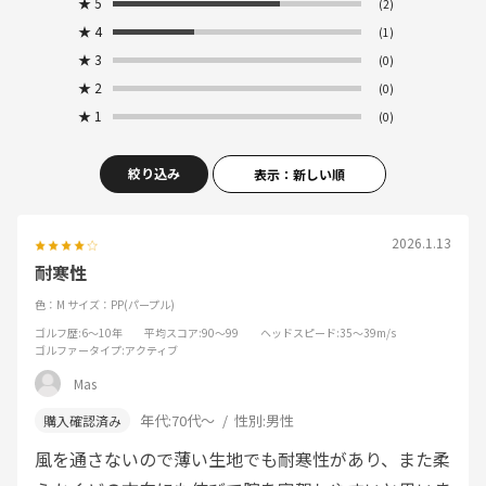
★
5
(2)
★
4
(1)
★
3
(0)
★
2
(0)
★
1
(0)
絞り込み
表示：新しい順
2026.1.13
耐寒性
色：M
サイズ：PP(パープル)
ゴルフ歴
:6～10年
平均スコア
:90～99
ヘッドスピード
:35～39m/s
ゴルファータイプ
:アクティブ
Mas
年代:
70代～
性別:
男性
風を通さないので薄い生地でも耐寒性があり、また柔