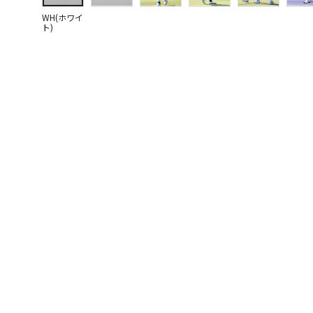
WH(ホワイ
ト)