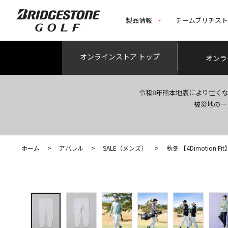
製品情報
チームブリヂス
オンライン
ストア トップ
オンラ
令和8年熊本地震により亡く
被災地の一
ホーム
>
アパレル
>
SALE（メンズ）
>
秋冬 【4Dimotion 