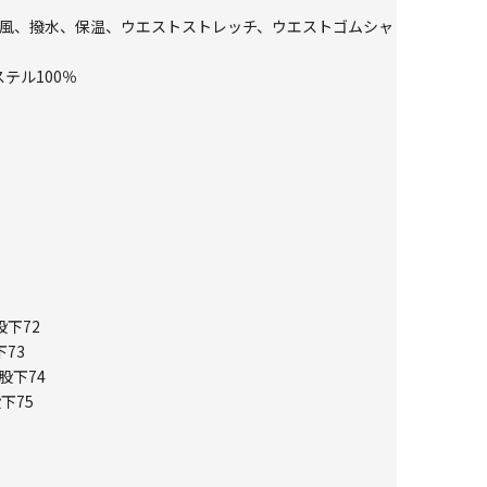
軽量、防風、撥水、保温、ウエストストレッチ、ウエストゴムシャ
テル100％
股下72
73
股下74
下75