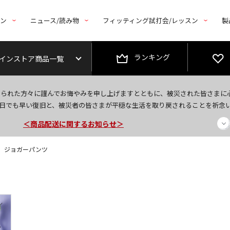
トン
ニュース/読み物
フィッティング試打会/レッスン
製
ランキング
インストア商品一覧
今なら新規会員登録で1,000円OFFクーポンプレゼント！
なられた方々に謹んでお悔やみを申し上げますとともに、被災された皆さまに
＜商品配送に関するお知らせ＞
日でも早い復旧と、被災者の皆さまが平穏な生活を取り戻されることを祈念
＜夏季休暇中のご注文・発送・お問い合わせ＞
Fit】 ジョガーパンツ