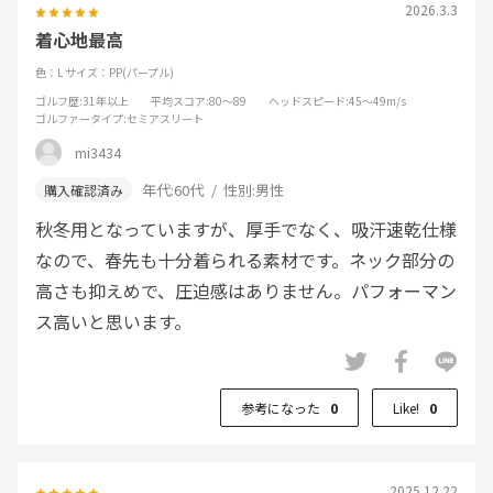
2026.3.3
着心地最高
色：L
サイズ：PP(パープル)
ゴルフ歴
:31年以上
平均スコア
:80～89
ヘッドスピード
:45～49m/s
ゴルファータイプ
:セミアスリート
mi3434
年代:
60代
性別:
男性
秋冬用となっていますが、厚手でなく、吸汗速乾仕様
なので、春先も十分着られる素材です。ネック部分の
高さも抑えめで、圧迫感はありません。パフォーマン
ス高いと思います。
参考になった
0
Like!
0
2025.12.22