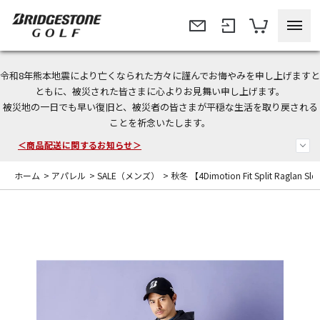
令和8年熊本地震により亡くなられた方々に謹んでお悔やみを申し上げますと
ともに、被災された皆さまに心よりお見舞い申し上げます。
今なら新規会員登録で1,000円OFFクーポンプレゼント！
被災地の一日でも早い復旧と、被災者の皆さまが平穏な生活を取り戻される
ことを祈念いたします。
＜商品配送に関するお知らせ＞
＜夏季休暇中のご注文・発送・お問い合わせ＞
ホーム
>
アパレル
>
SALE（メンズ）
>
秋冬 【4Dimotion Fit Split Ragl