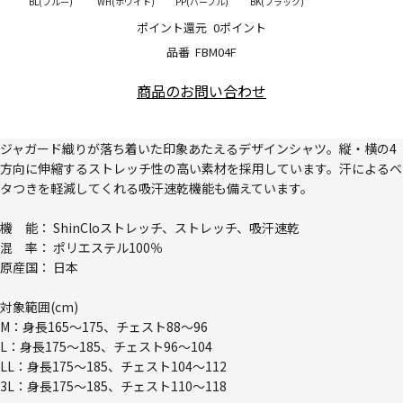
BL(ブルー)
WH(ホワイト)
PP(パープル)
BK(ブラック)
ポイント還元
0ポイント
品番
FBM04F
商品のお問い合わせ
ジャガード織りが落ち着いた印象あたえるデザインシャツ。縦・横の4
方向に伸縮するストレッチ性の高い素材を採用しています。汗によるベ
タつきを軽減してくれる吸汗速乾機能も備えています。
機 能： ShinCloストレッチ、ストレッチ、吸汗速乾
混 率： ポリエステル100％
原産国： 日本
対象範囲(cm)
M：身長165～175、チェスト88～96
L：身長175～185、チェスト96～104
LL：身長175～185、チェスト104～112
3L：身長175～185、チェスト110～118