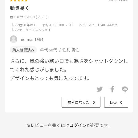
動き易く
色：3L
サイズ：BL(ブルー)
ゴルフ歴
:31年以上
平均スコア
:100～109
ヘッドスピード
:40～44m/s
ゴルファータイプ
:エンジョイ
norman1964
年代:
60代
性別:
男性
さらに、風の強い寒い日でも寒さをシャットダウンし
てくれた感じがしました。
デザインもとっても気に入ってます。
参考になった
0
Like!
0
※レビューを書くには
ログイン
が必要です。