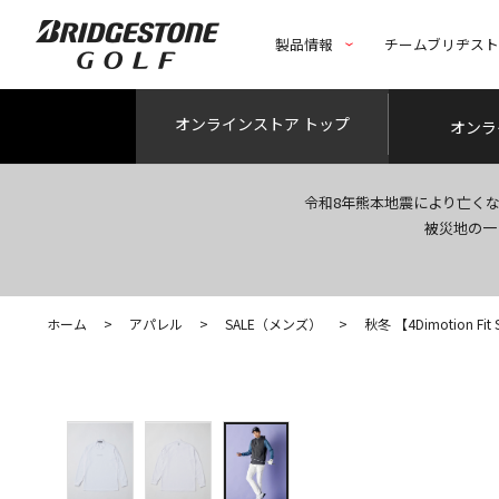
製品情報
チームブリヂス
オンライン
ストア トップ
オンラ
令和8年熊本地震により亡く
被災地の一
ホーム
>
アパレル
>
SALE（メンズ）
>
秋冬 【4Dimotion Fi