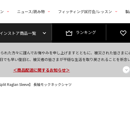
トン
ニュース/読み物
フィッティング試打会/レッスン
製
ランキング
インストア商品一覧
今なら新規会員登録で1,000円OFFクーポンプレゼント！
なられた方々に謹んでお悔やみを申し上げますとともに、被災された皆さまに
＜商品配送に関するお知らせ＞
日でも早い復旧と、被災者の皆さまが平穏な生活を取り戻されることを祈念
＜夏季休暇中のご注文・発送・お問い合わせ＞
t Split Raglan Sleeve】 長袖モックネックシャツ