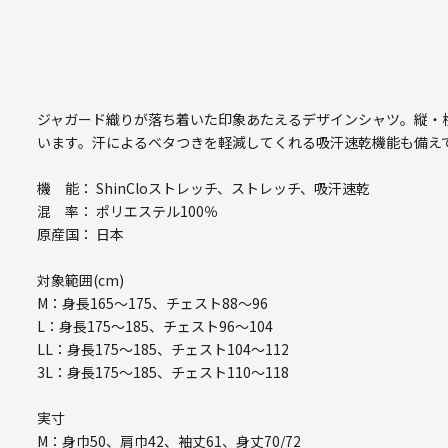
ジャガード織りが落ち着いた印象あたえるデザインシャツ。縦・
います。汗によるベタつきを軽減してくれる吸汗速乾機能も備え
機 能： ShinCloストレッチ、ストレッチ、吸汗速乾
混 率： ポリエステル100％
原産国： 日本
対象範囲(cm)
M：身長165～175、チェスト88～96
L：身長175～185、チェスト96～104
LL：身長175～185、チェスト104～112
3L：身長175～185、チェスト110～118
実寸
M：身巾50、肩巾42、袖丈61、身丈70/72