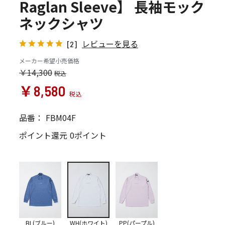
Raglan Sleeve】 長袖モック
ネックシャツ
レビューを見る
[2]
メーカー希望小売価格
￥14,300
￥8,580
品番：
FBM04F
ポイント還元
0ポイント
BL(ブルー)
WH(ホワイト)
PP(パープル)