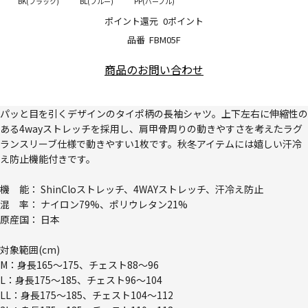
BK(ブラック)
BL(ブルー)
PP(パープル)
ポイント還元
0ポイント
品番
FBM05F
商品のお問い合わせ
パッと目を引くデザインのタイポ柄の長袖シャツ。上下左右に伸縮性の
ある4wayストレッチを採用し、肩甲骨周りの動きやすさを考えたラグ
ランスリーブ仕様で動きやすい1枚です。秋冬アイテムには嬉しい汗冷
え防止機能付きです。
機 能： ShinCloストレッチ、4WAYストレッチ、汗冷え防止
混 率： ナイロン79%、ポリウレタン21%
原産国： 日本
対象範囲(cm)
M：身長165～175、チェスト88～96
L：身長175～185、チェスト96～104
LL：身長175～185、チェスト104～112