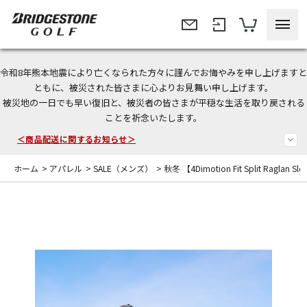
令和8年熊本地震により亡くなられた方々に謹んでお悔やみを申し上げますと
今なら新規会員登録で1,000円OFFクーポンプレゼント！
ともに、被災された皆さまに心よりお見舞い申し上げます。
被災地の一日でも早い復旧と、被災者の皆さまが平穏な生活を取り戻される
＜商品配送に関するお知らせ＞
ことを祈念いたします。
＜夏季休暇中のご注文・発送・お問い合わせ＞
ホーム
>
アパレル
>
SALE（メンズ）
>
秋冬 【4Dimotion Fit Split Raglan