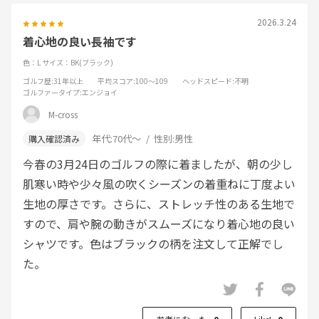
2026.3.24
着心地の良い長袖です
色：L
サイズ：BK(ブラック)
ゴルフ歴
:31年以上
平均スコア
:100～109
ヘッドスピード
:不明
ゴルファータイプ
:エンジョイ
M-cross
年代:
70代～
性別:
男性
今春の3月24日のゴルフの際に着ましたが、朝の少し
肌寒い時や少々風の吹くシーズンの着重ねに丁度よい
生地の厚さです。さらに、ストレッチ性のある生地で
すので、肩や腕の動きがスムーズになり着心地の良い
シャツです。色はブラックの柄を注文して正解でし
た。