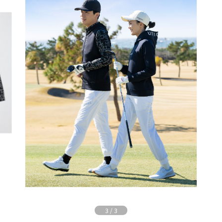
3
/
3