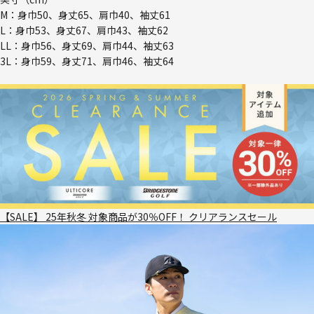
M：身巾50、身丈65、肩巾40、袖丈61
L：身巾53、身丈67、肩巾43、袖丈62
LL：身巾56、身丈69、肩巾44、袖丈63
3L：身巾59、身丈71、肩巾46、袖丈64
【SALE】 25年秋冬 対象商品が30％OFF！ クリアランスセール