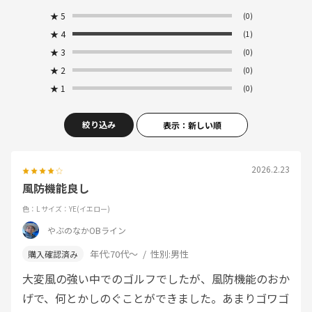
★
5
(0)
★
4
(1)
★
3
(0)
★
2
(0)
★
1
(0)
絞り込み
表示：新しい順
2026.2.23
風防機能良し
色：L
サイズ：YE(イエロー)
やぶのなかOBライン
年代:
70代～
性別:
男性
大変風の強い中でのゴルフでしたが、風防機能のおか
げで、何とかしのぐことができました。あまりゴワゴ