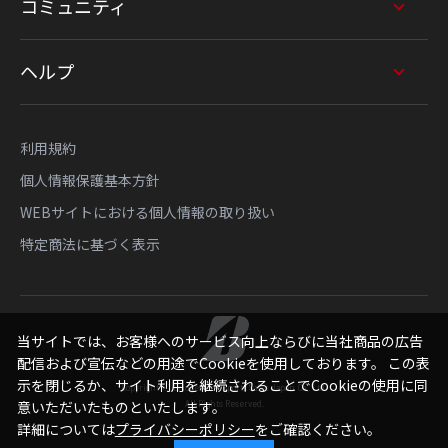
コミュニティ
ヘルプ
利用規約
個人情報保護基本方針
WEBサイトにおける個人情報の取り扱い
特定商法に基づく表示
当サイトでは、お客様へのサービス向上ならびに当社商品の広告
配信および宣伝などの用途でCookieを使用しております。 この表
示を閉じるか、サイト利用を継続されることでCookieの使用に同
Copyright © Bridgestone Sports Sales Japan Co., Ltd.
All Rights Reserved.
意いただいたものといたします。
詳細については
プライバシーポリシー
をご確認ください。