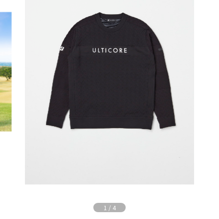
1
/
4