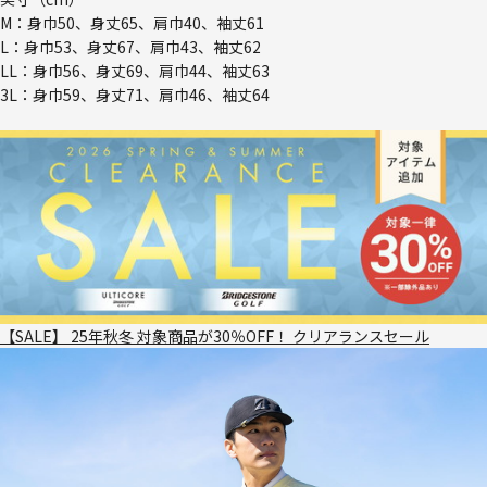
M：身巾50、身丈65、肩巾40、袖丈61
L：身巾53、身丈67、肩巾43、袖丈62
LL：身巾56、身丈69、肩巾44、袖丈63
3L：身巾59、身丈71、肩巾46、袖丈64
【SALE】 25年秋冬 対象商品が30％OFF！ クリアランスセール