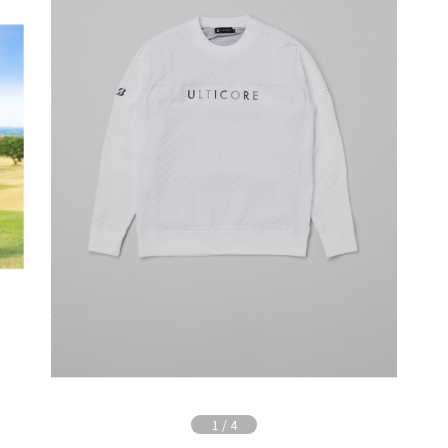
1
/
4