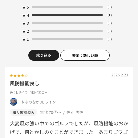
★
5
(0)
★
4
(1)
★
3
(0)
★
2
(0)
★
1
(0)
絞り込み
表示：新しい順
2026.2.23
風防機能良し
色：L
サイズ：YE(イエロー)
やぶのなかOBライン
年代:
70代～
性別:
男性
大変風の強い中でのゴルフでしたが、風防機能のおか
げで、何とかしのぐことができました。あまりゴワゴ