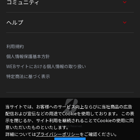
コミュニティ
ヘルプ
利用規約
個人情報保護基本方針
WEBサイトにおける個人情報の取り扱い
特定商法に基づく表示
当サイトでは、お客様へのサービス向上ならびに当社商品の広告
配信および宣伝などの用途でCookieを使用しております。 この表
示を閉じるか、サイト利用を継続されることでCookieの使用に同
Copyright © Bridgestone Sports Sales Japan Co., Ltd.
All Rights Reserved.
意いただいたものといたします。
詳細については
プライバシーポリシー
をご確認ください。