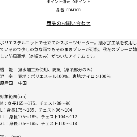
ポイント還元
0ポイント
品番
FBM30B
商品のお問い合わせ
ポリエステルニットで仕立てたスポーツセーター。撥水加工糸を使用し
ているので少しの急な雨でもそのままプレーが可能。秋冬のプレーに嬉
しい防風裏地（身頃のみ）がついたアイテムです。
機 能： 撥水加工糸使用、防風（身頃部分のみ）
混 率： 表地：ポリエステル100％、裏地:ナイロン100％
原産国： 中国
対象範囲(cm)
M：身長165～175、チェスト88～96
L：身長175～185、チェスト96～104
LL：身長175～185、チェスト104～112
3L：身長175～185、チェスト110～118
実寸（cm）