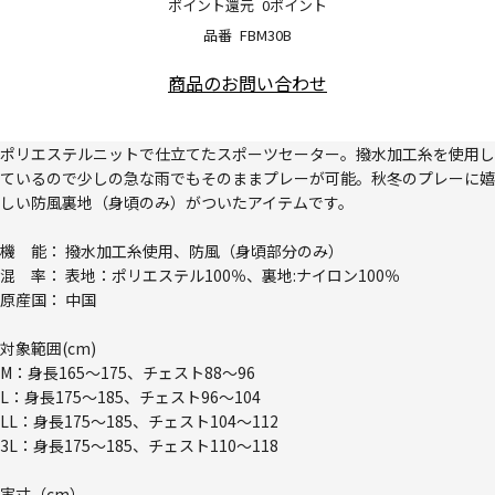
ポイント還元
0ポイント
品番
FBM30B
商品のお問い合わせ
ポリエステルニットで仕立てたスポーツセーター。撥水加工糸を使用し
ているので少しの急な雨でもそのままプレーが可能。秋冬のプレーに嬉
しい防風裏地（身頃のみ）がついたアイテムです。
機 能： 撥水加工糸使用、防風（身頃部分のみ）
混 率： 表地：ポリエステル100％、裏地:ナイロン100％
原産国： 中国
対象範囲(cm)
M：身長165～175、チェスト88～96
L：身長175～185、チェスト96～104
LL：身長175～185、チェスト104～112
3L：身長175～185、チェスト110～118
実寸（cm）