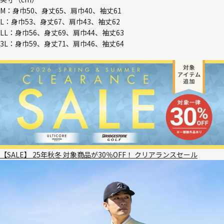
M：身巾50、身丈65、肩巾40、袖丈61
L：身巾53、身丈67、肩巾43、袖丈62
LL：身巾56、身丈69、肩巾44、袖丈63
3L：身巾59、身丈71、肩巾46、袖丈64
【SALE】 25年秋冬 対象商品が30％OFF！ クリアランスセール