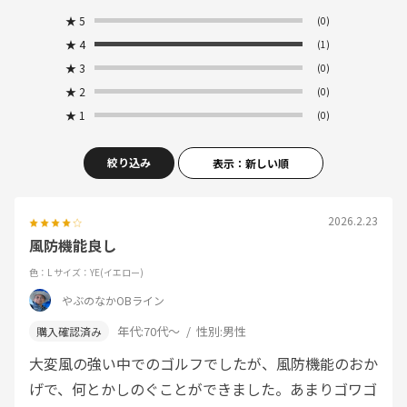
★
5
(0)
★
4
(1)
★
3
(0)
★
2
(0)
★
1
(0)
絞り込み
表示：新しい順
2026.2.23
風防機能良し
色：L
サイズ：YE(イエロー)
やぶのなかOBライン
年代:
70代～
性別:
男性
大変風の強い中でのゴルフでしたが、風防機能のおか
げで、何とかしのぐことができました。あまりゴワゴ