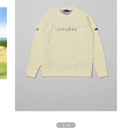
1
/
4