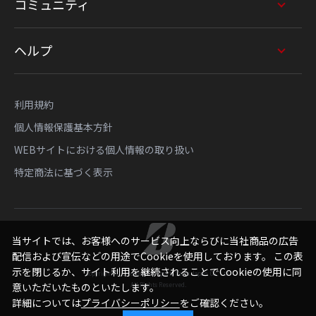
コミュニティ
ヘルプ
利用規約
個人情報保護基本方針
WEBサイトにおける個人情報の取り扱い
特定商法に基づく表示
当サイトでは、お客様へのサービス向上ならびに当社商品の広告
配信および宣伝などの用途でCookieを使用しております。 この表
示を閉じるか、サイト利用を継続されることでCookieの使用に同
Copyright © Bridgestone Sports Sales Japan Co., Ltd.
All Rights Reserved.
意いただいたものといたします。
詳細については
プライバシーポリシー
をご確認ください。