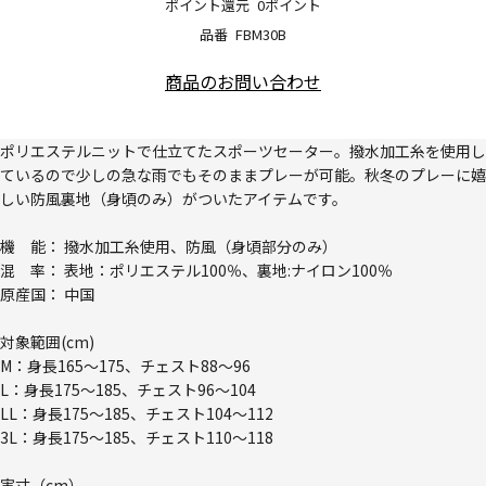
ポイント還元
0ポイント
品番
FBM30B
商品のお問い合わせ
ポリエステルニットで仕立てたスポーツセーター。撥水加工糸を使用し
ているので少しの急な雨でもそのままプレーが可能。秋冬のプレーに嬉
しい防風裏地（身頃のみ）がついたアイテムです。
機 能： 撥水加工糸使用、防風（身頃部分のみ）
混 率： 表地：ポリエステル100％、裏地:ナイロン100％
原産国： 中国
対象範囲(cm)
M：身長165～175、チェスト88～96
L：身長175～185、チェスト96～104
LL：身長175～185、チェスト104～112
3L：身長175～185、チェスト110～118
実寸（cm）