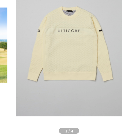
1
/
4