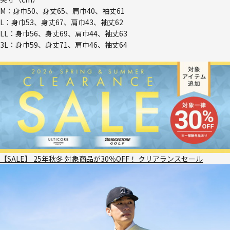
M：身巾50、身丈65、肩巾40、袖丈61
L：身巾53、身丈67、肩巾43、袖丈62
LL：身巾56、身丈69、肩巾44、袖丈63
3L：身巾59、身丈71、肩巾46、袖丈64
【SALE】 25年秋冬 対象商品が30％OFF！ クリアランスセール