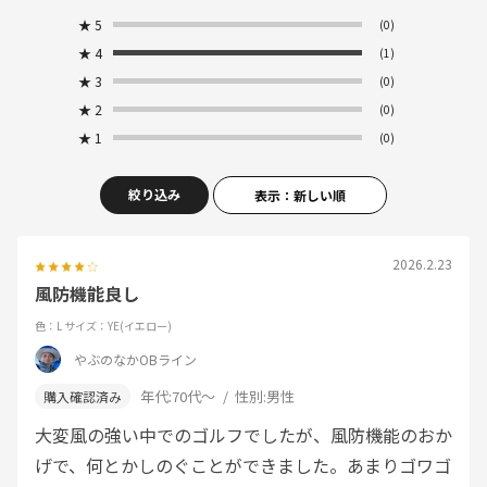
★
5
(0)
★
4
(1)
★
3
(0)
★
2
(0)
★
1
(0)
絞り込み
表示：新しい順
2026.2.23
風防機能良し
色：L
サイズ：YE(イエロー)
やぶのなかOBライン
年代:
70代～
性別:
男性
大変風の強い中でのゴルフでしたが、風防機能のおか
げで、何とかしのぐことができました。あまりゴワゴ