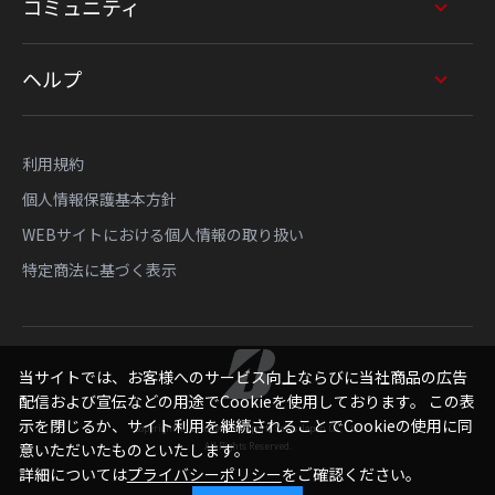
コミュニティ
ヘルプ
利用規約
個人情報保護基本方針
WEBサイトにおける個人情報の取り扱い
特定商法に基づく表示
当サイトでは、お客様へのサービス向上ならびに当社商品の広告
配信および宣伝などの用途でCookieを使用しております。 この表
示を閉じるか、サイト利用を継続されることでCookieの使用に同
Copyright © Bridgestone Sports Sales Japan Co., Ltd.
All Rights Reserved.
意いただいたものといたします。
詳細については
プライバシーポリシー
をご確認ください。