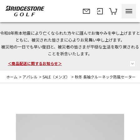
令和8年熊本地震により亡くなられた方々に謹んでお悔やみを申し上げますと
ともに、被災された皆さまに心よりお見舞い申し上げます。
今なら新規会員登録で1,000円OFFクーポンプレゼント！
被災地の一日でも早い復旧と、被災者の皆さまが平穏な生活を取り戻される
ことを祈念いたします。
＜商品配送に関するお知らせ＞
＜夏季休暇中のご注文・発送・お問い合わせ＞
ホーム
>
アパレル
>
SALE（メンズ）
>
秋冬 長袖クルーネック防風セーター