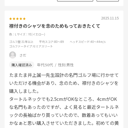
2025.11.15
襟付きのシャツを念のためもっておきたくて
色：L
サイズ：YE(イエロー)
ゴルフ歴
:31年以上
平均スコア
:80～89
ヘッドスピード
:40～44m/s
ゴルファータイプ
:セミアスリート
さだ
年代:
50代
性別:
男性
たまたま井上誠一先生設計の名門ゴルフ場に行かせて
いただける機会があり、念のため、襟付きのシャツを
購入しました。
タートルネックでも2.5cmがOKなところ、4cmがOK
な名門もあったのですが、よく見ると最近タートルネ
ックの長袖ばかり買っていたので、数着あってもいい
かなぁと思い購入させていただきました。初めての黄