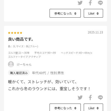
参考になった
0
Like!
0
2025.11.23
良い商品です。
色：3L
サイズ：BL(ブルー)
ゴルフ歴
:21～30年
平均スコア
:90～99
ヘッドスピード
:40～44m/s
ゴルファータイプ
:アクティブ
けーちゃん
年代:
60代
性別:
男性
暖かくて、ストレッチが、効いていて、
これから冬のラウンドには、重宝しそうです！
参考になった
0
Like!
0