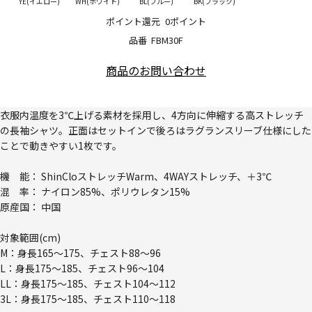
YE(イエロー)
WH(ホワイト)
BL(ブルー)
BK(ブラック)
ポイント還元
0ポイント
品番
FBM30F
商品のお問い合わせ
衣服内温度を3℃上げる素材を採用し、4方向に伸縮する高ストレッチ
の長袖シャツ。正面はセットインで後ろはラグランスリーブ仕様にした
ことで動きやすい1枚です。
機 能： ShinCloストレッチWarm、4WAYストレッチ、＋3℃
混 率： ナイロン85%、ポリウレタン15%
原産国： 中国
対象範囲(cm)
M：身長165～175、チェスト88～96
L：身長175～185、チェスト96～104
LL：身長175～185、チェスト104～112
3L：身長175～185、チェスト110～118