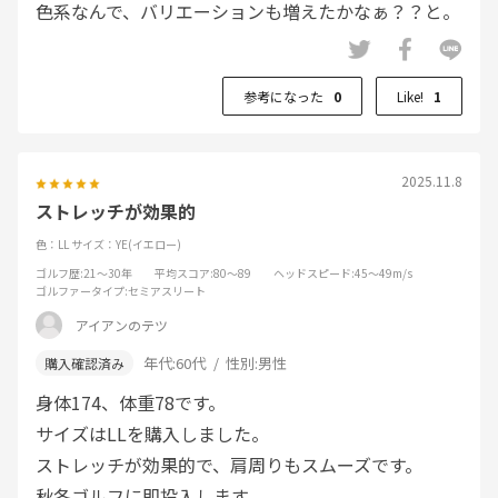
色系なんで、バリエーションも増えたかなぁ？？と。
参考になった
0
Like!
1
2025.11.8
ストレッチが効果的
色：LL
サイズ：YE(イエロー)
ゴルフ歴
:21～30年
平均スコア
:80～89
ヘッドスピード
:45～49m/s
ゴルファータイプ
:セミアスリート
アイアンのテツ
年代:
60代
性別:
男性
身体174、体重78です。
サイズはLLを購入しました。
ストレッチが効果的で、肩周りもスムーズです。
秋冬ゴルフに即投入します。