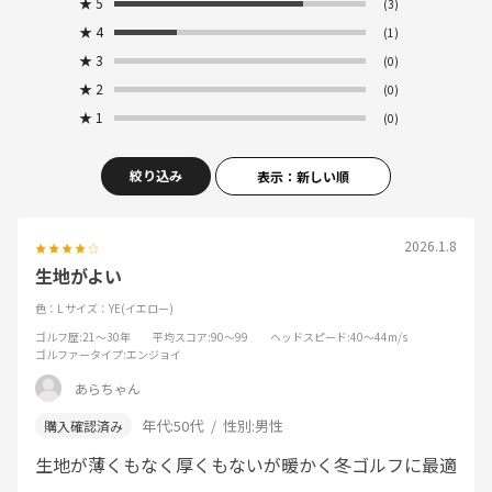
★
5
(3)
★
4
(1)
★
3
(0)
★
2
(0)
★
1
(0)
絞り込み
表示：新しい順
2026.1.8
生地がよい
色：L
サイズ：YE(イエロー)
ゴルフ歴
:21～30年
平均スコア
:90～99
ヘッドスピード
:40～44m/s
ゴルファータイプ
:エンジョイ
あらちゃん
年代:
50代
性別:
男性
生地が薄くもなく厚くもないが暖かく冬ゴルフに最適