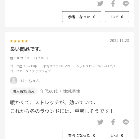
参考になった
0
Like!
0
2025.11.23
良い商品です。
色：3L
サイズ：BL(ブルー)
ゴルフ歴
:21～30年
平均スコア
:90～99
ヘッドスピード
:40～44m/s
ゴルファータイプ
:アクティブ
けーちゃん
年代:
60代
性別:
男性
暖かくて、ストレッチが、効いていて、
これから冬のラウンドには、重宝しそうです！
参考になった
0
Like!
0