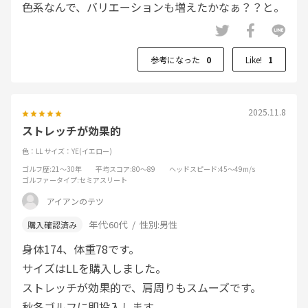
色系なんで、バリエーションも増えたかなぁ？？と。
参考になった
0
Like!
1
2025.11.8
ストレッチが効果的
色：LL
サイズ：YE(イエロー)
ゴルフ歴
:21～30年
平均スコア
:80～89
ヘッドスピード
:45～49m/s
ゴルファータイプ
:セミアスリート
アイアンのテツ
年代:
60代
性別:
男性
身体174、体重78です。
サイズはLLを購入しました。
ストレッチが効果的で、肩周りもスムーズです。
秋冬ゴルフに即投入します。