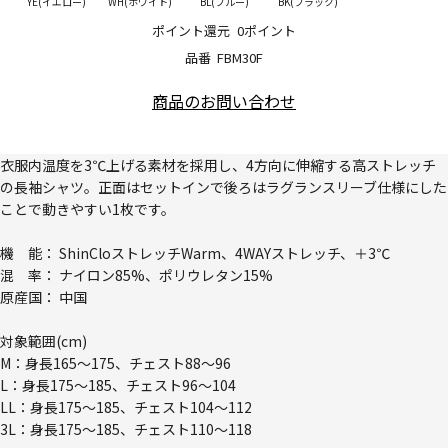
YE(イエロー)
WH(ホワイト)
BL(ブルー)
BK(ブラック)
ポイント還元
0ポイント
品番
FBM30F
商品のお問い合わせ
衣服内温度を3℃上げる素材を採用し、4方向に伸縮する高ストレッチ
の長袖シャツ。正面はセットインで後ろはラグランスリーブ仕様にした
ことで動きやすい1枚です。
機 能： ShinCloストレッチWarm、4WAYストレッチ、＋3℃
混 率： ナイロン85%、ポリウレタン15%
原産国： 中国
対象範囲(cm)
M：身長165～175、チェスト88～96
L：身長175～185、チェスト96～104
LL：身長175～185、チェスト104～112
3L：身長175～185、チェスト110～118