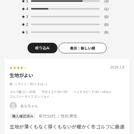
★
5
(3)
★
4
(1)
★
3
(0)
★
2
(0)
★
1
(0)
絞り込み
表示：新しい順
2026.1.8
生地がよい
色：L
サイズ：YE(イエロー)
ゴルフ歴
:21～30年
平均スコア
:90～99
ヘッドスピード
:40～44m/s
ゴルファータイプ
:エンジョイ
あらちゃん
年代:
50代
性別:
男性
生地が薄くもなく厚くもないが暖かく冬ゴルフに最適