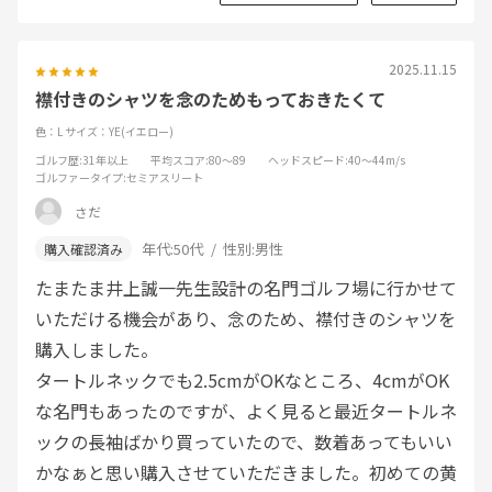
2025.11.15
襟付きのシャツを念のためもっておきたくて
色：L
サイズ：YE(イエロー)
ゴルフ歴
:31年以上
平均スコア
:80～89
ヘッドスピード
:40～44m/s
ゴルファータイプ
:セミアスリート
さだ
年代:
50代
性別:
男性
たまたま井上誠一先生設計の名門ゴルフ場に行かせて
いただける機会があり、念のため、襟付きのシャツを
購入しました。
タートルネックでも2.5cmがOKなところ、4cmがOK
な名門もあったのですが、よく見ると最近タートルネ
ックの長袖ばかり買っていたので、数着あってもいい
かなぁと思い購入させていただきました。初めての黄