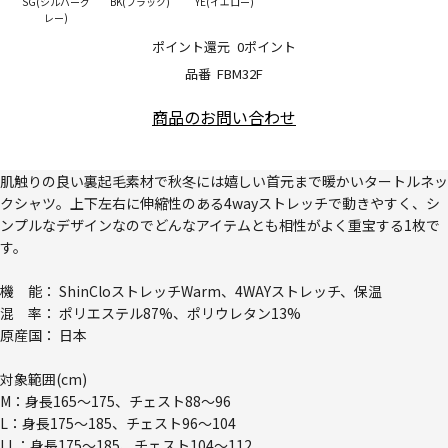
SG(シルバーグ
BK(ブラック)
YE(イエロー)
レー)
ポイント還元
0ポイント
品番
FBM32F
商品のお問い合わせ
肌触りの良い裏起毛素材で秋冬には嬉しい首元まで暖かいタートルネッ
クシャツ。上下左右に伸縮性のある4wayストレッチで動きやすく、シ
ンプルなデザインなのでどんなアイテムとも相性がよく重宝する1枚で
す。
機 能： ShinCloストレッチWarm、4WAYストレッチ、保温
混 率： ポリエステル87%、ポリウレタン13%
原産国： 日本
対象範囲(cm)
M：身長165～175、チェスト88～96
L：身長175～185、チェスト96～104
LL：身長175～185、チェスト104～112