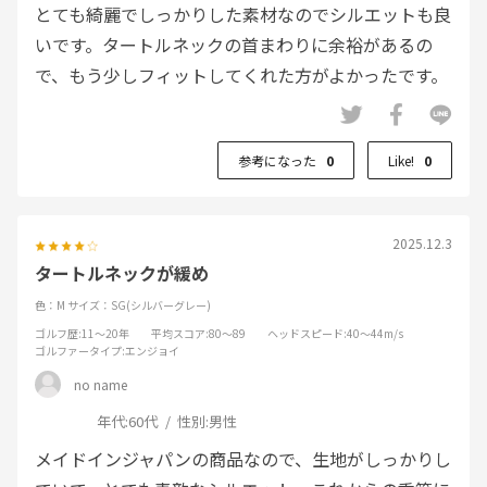
とても綺麗でしっかりした素材なのでシルエットも良
いです。タートルネックの首まわりに余裕があるの
で、もう少しフィットしてくれた方がよかったです。
参考になった
0
Like!
0
2025.12.3
タートルネックが緩め
色：M
サイズ：SG(シルバーグレー)
ゴルフ歴
:11～20年
平均スコア
:80～89
ヘッドスピード
:40～44m/s
ゴルファータイプ
:エンジョイ
no name
年代:
60代
性別:
男性
メイドインジャパンの商品なので、生地がしっかりし