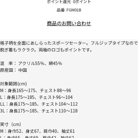
ポイント還元
0ポイント
品番
FGM01B
商品のお問い合わせ
格子柄を全面にあしらったスポーツセーター。フルジップタイプなので
脱ぎ着もラクラク。両袖のロゴもポイントです。
混 率： アクリル55％、綿45％
原産国： 中国
対象範囲(cm)
M：身長165～175、チェスト88～96
L：身長175～185、チェスト96～104
LL：身長175～185、チェスト104～112
3L：身長175～185、チェスト110～118
実寸（cm）
M：身巾52、身丈67、肩巾40、袖丈61
L：身巾55、身丈69、肩巾42、袖丈62