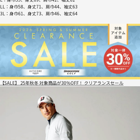
LL：身巾58、身丈71、肩巾44、袖丈63
3L：身巾61、身丈73、肩巾46、袖丈64
【SALE】 25年秋冬 対象商品が30％OFF！ クリアランスセール