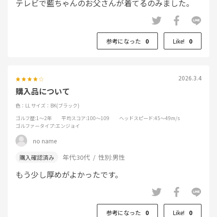
テレビで藍ちゃんのお父さんが着てるのみました。
参考になった
0
Like!
0
2026.3.4
購入品について
色：LL
サイズ：BK(ブラック)
ゴルフ歴
:1～2年
平均スコア
:100～109
ヘッドスピード
:45～49m/s
ゴルファータイプ
:エンジョイ
no name
年代:
30代
性別:
男性
もう少し厚めがよかったです。
参考になった
0
Like!
0