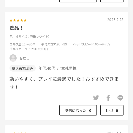
2026.2.23
逸品！
色：M
サイズ：WH(ホワイト)
ゴルフ歴
:11～20年
平均スコア
:90～99
ヘッドスピード
:40～44m/s
ゴルファータイプ
:エンジョイ
B推し
年代:
40代
性別:
男性
動いやすく、プレイに最適でした！おすすめできま
す！
参考になった
0
Like!
0
2026.1.15