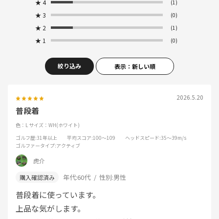
★
4
(1)
★
3
(0)
★
2
(1)
★
1
(0)
絞り込み
表示：新しい順
2026.5.20
普段着
色：L
サイズ：WH(ホワイト)
ゴルフ歴
:31年以上
平均スコア
:100～109
ヘッドスピード
:35～39m/s
ゴルファータイプ
:アクティブ
虎介
年代:
60代
性別:
男性
普段着に使っています。
上品な気がします。