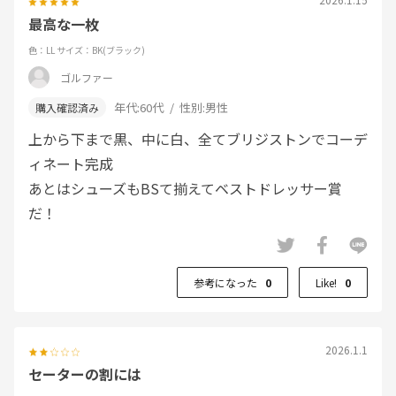
最高な一枚
色：LL
サイズ：BK(ブラック)
ゴルファー
年代:
60代
性別:
男性
上から下まで黒、中に白、全てブリジストンでコーデ
ィネート完成
あとはシューズもBSて揃えてベストドレッサー賞
だ！
参考になった
0
Like!
0
2026.1.1
セーターの割には