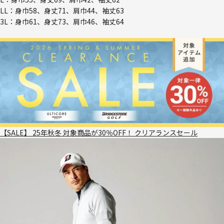
LL：身巾58、身丈71、肩巾44、袖丈63
3L：身巾61、身丈73、肩巾46、袖丈64
【SALE】 25年秋冬 対象商品が30％OFF！ クリアランスセール