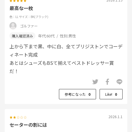
最高な一枚
色：LL
サイズ：BK(ブラック)
ゴルファー
年代:
60代
性別:
男性
上から下まで黒、中に白、全てブリジストンでコーデ
ィネート完成
あとはシューズもBSて揃えてベストドレッサー賞
だ！
参考になった
0
Like!
0
2026.1.1
セーターの割には