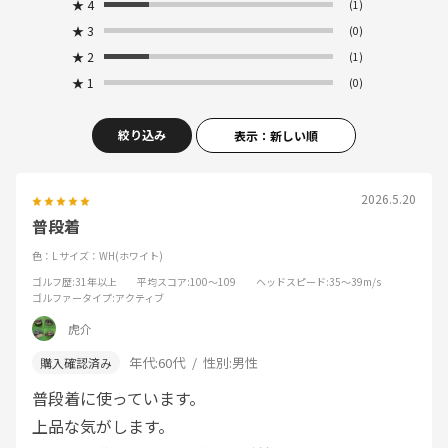
★
4
(1)
★
3
(0)
★
2
(1)
★
1
(0)
絞り込み
表示：新しい順
2026.5.20
普段着
色：L
サイズ：WH(ホワイト)
ゴルフ歴
:31年以上
平均スコア
:100～109
ヘッドスピード
:35～39m/s
ゴルファータイプ
:アクティブ
虎介
年代:
60代
性別:
男性
普段着に使っています。
上品な気がします。