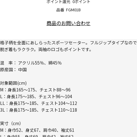
ポイント還元
0ポイント
品番
FGM01B
商品のお問い合わせ
格子柄を全面にあしらったスポーツセーター。フルジップタイプなので
脱ぎ着もラクラク。両袖のロゴもポイントです。
混 率： アクリル55％、綿45％
原産国： 中国
対象範囲(cm)
M：身長165～175、チェスト88～96
L：身長175～185、チェスト96～104
LL：身長175～185、チェスト104～112
3L：身長175～185、チェスト110～118
実寸（cm）
M：身巾52、身丈67、肩巾40、袖丈61
L：身巾55、身丈69、肩巾42、袖丈62