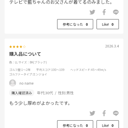
テレビで藍ちゃんのお父さんが着てるのみました。
参考になった
0
Like!
0
2026.3.4
購入品について
色：LL
サイズ：BK(ブラック)
ゴルフ歴
:1～2年
平均スコア
:100～109
ヘッドスピード
:45～49m/s
ゴルファータイプ
:エンジョイ
no name
年代:
30代
性別:
男性
もう少し厚めがよかったです。
参考になった
0
Like!
0