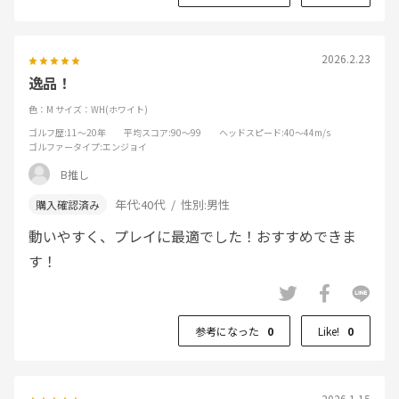
2026.2.23
逸品！
色：M
サイズ：WH(ホワイト)
ゴルフ歴
:11～20年
平均スコア
:90～99
ヘッドスピード
:40～44m/s
ゴルファータイプ
:エンジョイ
B推し
年代:
40代
性別:
男性
動いやすく、プレイに最適でした！おすすめできま
す！
参考になった
0
Like!
0
2026.1.15