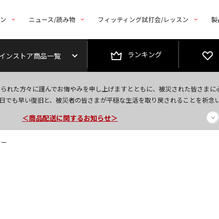
トン
ニュース/読み物
フィッティング試打会/レッスン
製
ランキング
インストア商品一覧
今なら新規会員登録で1,000円OFFクーポンプレゼント！
なられた方々に謹んでお悔やみを申し上げますとともに、被災された皆さまに
＜商品配送に関するお知らせ＞
日でも早い復旧と、被災者の皆さまが平穏な生活を取り戻されることを祈念
＜夏季休暇中のご注文・発送・お問い合わせ＞
ター