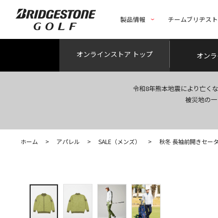
製品情報
チームブリヂス
オンライン
ストア トップ
オンラ
令和8年熊本地震により亡く
被災地の一
ホーム
>
アパレル
>
SALE（メンズ）
>
秋冬 長袖前開きセー