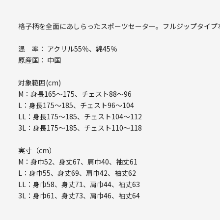
格子柄を全面にあしらったスポーツセーター。フルジップタイプ
混 率： アクリル55％、綿45％
原産国： 中国
対象範囲(cm)
M：身長165～175、チェスト88～96
L：身長175～185、チェスト96～104
LL：身長175～185、チェスト104～112
3L：身長175～185、チェスト110～118
実寸（cm）
M：身巾52、身丈67、肩巾40、袖丈61
L：身巾55、身丈69、肩巾42、袖丈62
LL：身巾58、身丈71、肩巾44、袖丈63
3L：身巾61、身丈73、肩巾46、袖丈64