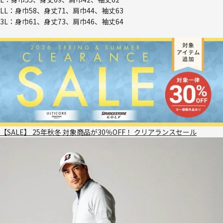
LL：身巾58、身丈71、肩巾44、袖丈63
3L：身巾61、身丈73、肩巾46、袖丈64
【SALE】 25年秋冬 対象商品が30％OFF！ クリアランスセール