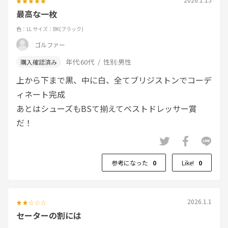
最高な一枚
色：LL
サイズ：BK(ブラック)
ゴルファー
年代:
60代
性別:
男性
上から下まで黒、中に白、全てブリジストンでコーデ
ィネート完成
あとはシューズもBSて揃えてベストドレッサー賞
だ！
参考になった
0
Like!
0
2026.1.1
セーターの割には