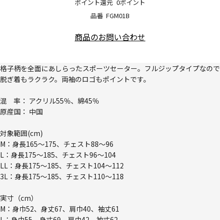
ポイント還元
0ポイント
品番
FGM01B
商品のお問い合わせ
格子柄を全面にあしらったスポーツセーター。フルジップタイプなので
脱ぎ着もラクラク。両袖のロゴもポイントです。
混 率： アクリル55％、綿45％
原産国： 中国
対象範囲(cm)
M：身長165～175、チェスト88～96
L：身長175～185、チェスト96～104
LL：身長175～185、チェスト104～112
3L：身長175～185、チェスト110～118
実寸（cm）
M：身巾52、身丈67、肩巾40、袖丈61
L：身巾55、身丈69、肩巾42、袖丈62