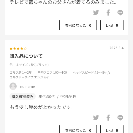
テレビで藍ちゃんのお父さんが着てるのみました。
参考になった
0
Like!
0
2026.3.4
購入品について
色：LL
サイズ：BK(ブラック)
ゴルフ歴
:1～2年
平均スコア
:100～109
ヘッドスピード
:45～49m/s
ゴルファータイプ
:エンジョイ
no name
年代:
30代
性別:
男性
もう少し厚めがよかったです。
参考になった
0
Like!
0