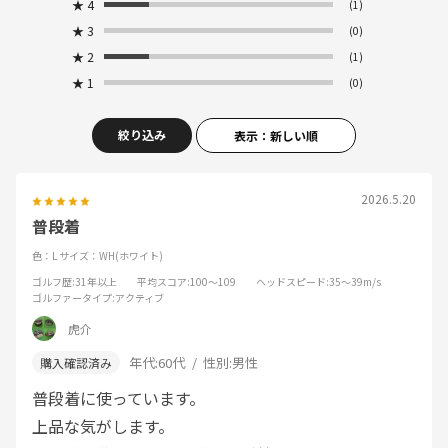
★
4
(1)
★
3
(0)
★
2
(1)
★
1
(0)
絞り込み
表示：新しい順
2026.5.20
普段着
色：L
サイズ：WH(ホワイト)
ゴルフ歴
:31年以上
平均スコア
:100～109
ヘッドスピード
:35～39m/s
ゴルファータイプ
:アクティブ
虎介
年代:
60代
性別:
男性
普段着に使っています。
上品な気がします。