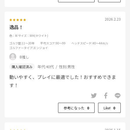
2026.2.23
逸品！
色：M
サイズ：WH(ホワイト)
ゴルフ歴
:11～20年
平均スコア
:90～99
ヘッドスピード
:40～44m/s
ゴルファータイプ
:エンジョイ
B推し
年代:
40代
性別:
男性
動いやすく、プレイに最適でした！おすすめできま
す！
参考になった
0
Like!
0
2026.1.15