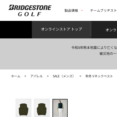
製品情報
チームブリヂス
オンライン
ストア トップ
オンラ
令和8年熊本地震により亡く
被災地の一
ホーム
>
アパレル
>
SALE（メンズ）
>
秋冬 Vネックベスト