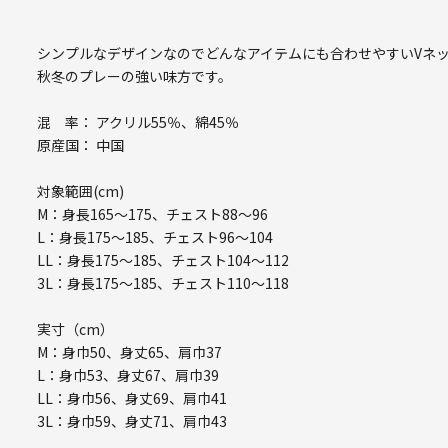
シンプルなデザインなのでどんなアイテムにも合わせやすいVネ
秋冬のプレーの強い味方です。
混 率： アクリル55％、綿45％
原産国： 中国
対象範囲(cm)
M：身長165～175、チェスト88～96
L：身長175～185、チェスト96～104
LL：身長175～185、チェスト104～112
3L：身長175～185、チェスト110～118
実寸（cm）
M：身巾50、身丈65、肩巾37
L：身巾53、身丈67、肩巾39
LL：身巾56、身丈69、肩巾41
3L：身巾59、身丈71、肩巾43