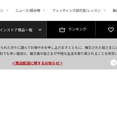
トン
ニュース/読み物
フィッティング試打会/レッスン
製
ランキング
インストア商品一覧
＜夏季休暇中のご注文・発送・お問い合わせ＞
なられた方々に謹んでお悔やみを申し上げますとともに、被災された皆さまに
今なら新規会員登録で1,000円OFFクーポンプレゼント！
日でも早い復旧と、被災者の皆さまが平穏な生活を取り戻されることを祈念
＜商品配送に関するお知らせ＞