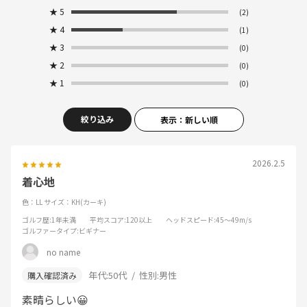
★
5
(2)
★
4
(1)
★
3
(0)
★
2
(0)
★
1
(0)
絞り込み
表示：新しい順
2026.2.5
着心地
色：LL
サイズ：KH(カーキ)
ゴルフ歴
:1年未満
平均スコア
:120以上
ヘッドスピード
:45～49m/s
ゴルファータイプ
:ビギナー
no name
年代:
50代
性別:
男性
素晴らしい😀