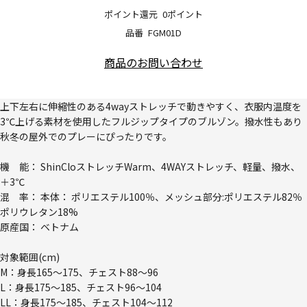
ポイント還元
0ポイント
品番
FGM01D
商品のお問い合わせ
上下左右に伸縮性のある4wayストレッチで動きやすく、衣服内温度を
3℃上げる素材を使用したフルジップタイプのブルゾン。撥水性もあり
秋冬の屋外でのプレーにぴったりです。
機 能： ShinCloストレッチWarm、4WAYストレッチ、軽量、撥水、
＋3℃
混 率： 本体： ポリエステル100％、メッシュ部分:ポリエステル82％
ポリウレタン18%
原産国： ベトナム
対象範囲(cm)
M：身長165～175、チェスト88～96
L：身長175～185、チェスト96～104
LL：身長175～185、チェスト104～112