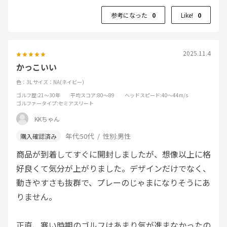
参考になった
0
Like!
0
2025.11.4
かっこいい
色：3L
サイズ：NA(ネイビー)
ゴルフ歴
:21～30年
平均スコア
:80～89
ヘッドスピード
:40～44m/s
ゴルファータイプ
:セミアスリート
KKちゃん
年代:
50代
性別:
男性
商品が到着してすぐに開封しましたが、想像以上に格
好良くて気分が上がりました。デザインだけでなく、
動きやすさも抜群で、プレーのじゃまになりそうにあ
りません。
正直、寒い時期のゴルフはあまり気が進まなかったの