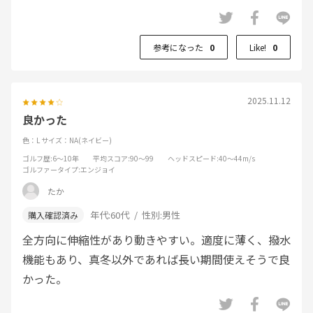
参考になった
0
Like!
0
2025.11.12
良かった
色：L
サイズ：NA(ネイビー)
ゴルフ歴
:6～10年
平均スコア
:90～99
ヘッドスピード
:40～44m/s
ゴルファータイプ
:エンジョイ
たか
年代:
60代
性別:
男性
全方向に伸縮性があり動きやすい。適度に薄く、撥水
機能もあり、真冬以外であれば長い期間使えそうで良
かった。