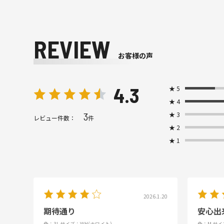
REVIEW
お客様の声
4.3
★
5
★
4
★
3
3
レビュー件数：
件
★
2
★
1
2026.1.20
期待通り
安心出
色：3L
サイズ：WH(ホワイト)
色：M
サイ