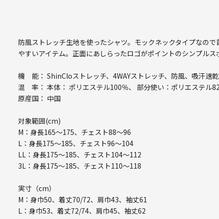
防風ストレッチ生地を使ったシャツ。モックネックタイプなので
やすいアイテム。正面にあしらったロゴがポイントのシンプルス
機 能： ShinCloストレッチ、4WAYストレッチ、防風、吸汗速
混 率： 本体： ポリエステル100％、 部分使い：ポリエステル8
原産国： 中国
対象範囲(cm)
M：身長165～175、チェスト88～96
L：身長175～185、チェスト96～104
LL：身長175～185、チェスト104～112
3L：身長175～185、チェスト110～118
実寸（cm）
M：身巾50、着丈70/72、肩巾43、袖丈61
L：身巾53、着丈72/74、肩巾45、袖丈62