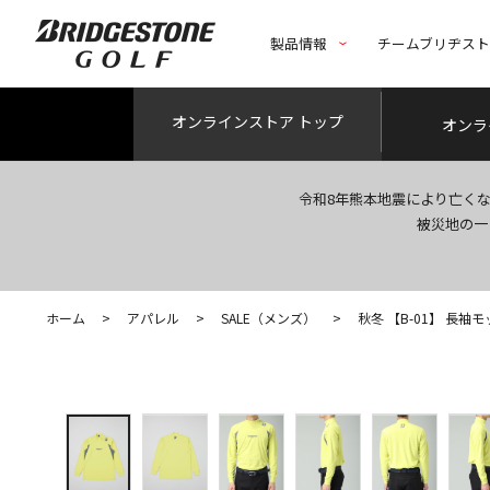
製品情報
チームブリヂス
オンライン
ストア トップ
オンラ
令和8年熊本地震により亡く
被災地の一
ホーム
>
アパレル
>
SALE（メンズ）
>
秋冬 【B-01】 長