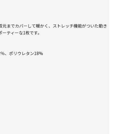
首元までカバーして暖かく、ストレッチ機能がついた動き
ポーティーな1枚です。
乾
2％、ポリウレタン18%