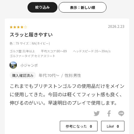
絞り込み
表示：新しい順
2026.2.23
スラッと履きやすい
色：79
サイズ：NA(ネイビー)
ゴルフ歴
:31年以上
平均スコア
:80～89
ヘッドスピード
:35～39m/s
ゴルファータイプ
:セミアスリート
小ジャンボ
年代:
70代～
性別:
男性
これまでもブリヂストンゴルフの使用品だけをメイン
に使用してきた。今回のは軽くてフィット感も良く、
伸びるのがいい。早速明日のプレイで使用します。
参考になった
0
Like!
0