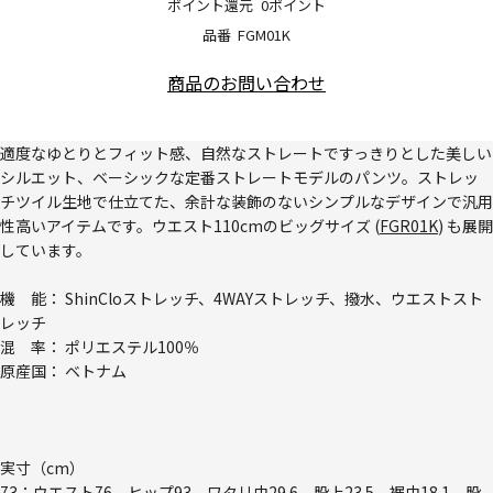
ポイント還元
0ポイント
品番
FGM01K
商品のお問い合わせ
適度なゆとりとフィット感、自然なストレートですっきりとした美しい
シルエット、ベーシックな定番ストレートモデルのパンツ。ストレッ
チツイル生地で仕立てた、余計な装飾のないシンプルなデザインで汎用
性高いアイテムです。ウエスト110cmのビッグサイズ (
FGR01K
) も展開
しています。
機 能： ShinCloストレッチ、4WAYストレッチ、撥水、ウエストスト
レッチ
混 率： ポリエステル100％
原産国： ベトナム
実寸（cm）
73：ウエスト76、ヒップ93、ワタリ巾29.6、股上23.5、裾巾18.1、股