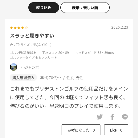
絞り込み
表示：新しい順
2026.2.23
スラッと履きやすい
色：79
サイズ：NA(ネイビー)
ゴルフ歴
:31年以上
平均スコア
:80～89
ヘッドスピード
:35～39m/s
ゴルファータイプ
:セミアスリート
小ジャンボ
年代:
70代～
性別:
男性
これまでもブリヂストンゴルフの使用品だけをメイン
に使用してきた。今回のは軽くてフィット感も良く、
伸びるのがいい。早速明日のプレイで使用します。
参考になった
0
Like!
0