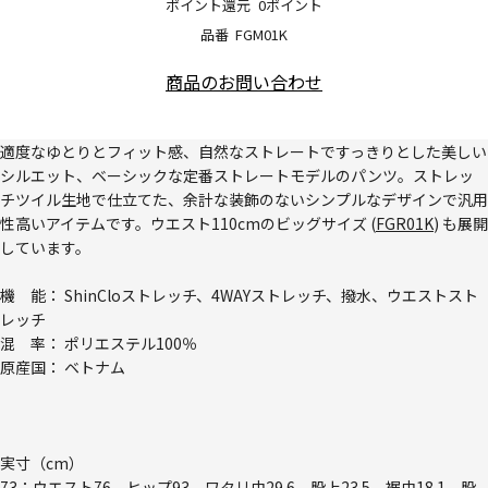
ポイント還元
0ポイント
品番
FGM01K
商品のお問い合わせ
適度なゆとりとフィット感、自然なストレートですっきりとした美しい
シルエット、ベーシックな定番ストレートモデルのパンツ。ストレッ
チツイル生地で仕立てた、余計な装飾のないシンプルなデザインで汎用
性高いアイテムです。ウエスト110cmのビッグサイズ (
FGR01K
) も展開
しています。
機 能： ShinCloストレッチ、4WAYストレッチ、撥水、ウエストスト
レッチ
混 率： ポリエステル100％
原産国： ベトナム
実寸（cm）
73：ウエスト76、ヒップ93、ワタリ巾29.6、股上23.5、裾巾18.1、股