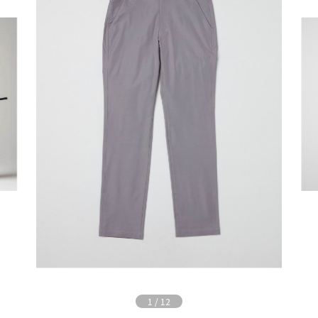
1
/
12