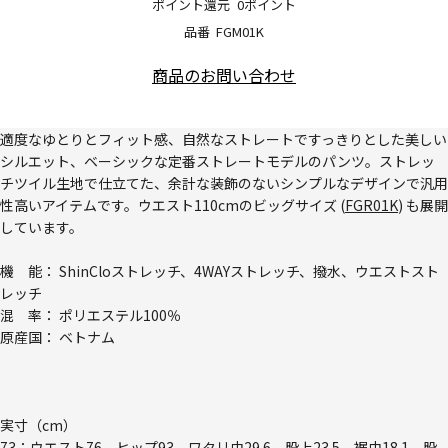
ポイント還元
0ポイント
品番
FGM01K
商品のお問い合わせ
適度なゆとりとフィット感、自然なストレートですっきりとした美しい
シルエット、ベーシックな定番ストレートモデルのパンツ。ストレッ
チツイル生地で仕立てた、余計な装飾のないシンプルなデザインで汎用
性高いアイテムです。ウエスト110cmのビッグサイズ (
FGR01K
) も展開
しています。
機 能： ShinCloストレッチ、4WAYストレッチ、撥水、ウエストスト
レッチ
混 率： ポリエステル100％
原産国： ベトナム
実寸（cm）
73：ウエスト76、ヒップ93、ワタリ巾29.6、股上23.5、裾巾18.1、股