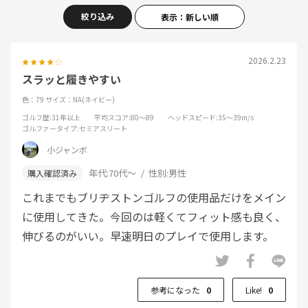
絞り込み
表示：新しい順
2026.2.23
スラッと履きやすい
色：79
サイズ：NA(ネイビー)
ゴルフ歴
:31年以上
平均スコア
:80～89
ヘッドスピード
:35～39m/s
ゴルファータイプ
:セミアスリート
小ジャンボ
年代:
70代～
性別:
男性
これまでもブリヂストンゴルフの使用品だけをメイン
に使用してきた。今回のは軽くてフィット感も良く、
伸びるのがいい。早速明日のプレイで使用します。
参考になった
0
Like!
0