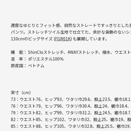
適度なゆとりとフィット感、自然なストレートですっきりとした
パンツ。ストレッチツイル生地で仕立てた、余計な装飾のないシ
110cmのビッグサイズ (
FGR01K
) も展開しています。
機 能： ShinCloストレッチ、4WAYストレッチ、撥水、ウエス
混 率： ポリエステル100％
原産国： ベトナム
実寸（cm）
73：ウエスト76、ヒップ93、ワタリ巾29.6、股上23.5、裾巾18.
76：ウエスト79、ヒップ96、ワタリ巾30.4、股上24、裾巾18.4
79：ウエスト82、ヒップ99、ワタリ巾31.2、股上24.5、裾巾18.
82：ウエスト85、ヒップ102、ワタリ巾32、股上25、裾巾19、股
85：ウエスト88、ヒップ105、ワタリ巾32.8、股上25.5、裾巾19.