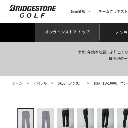
製品情報
チームブリヂス
オンライン
ストア トップ
オンラ
令和8年熊本地震により亡く
被災地の一
ホーム
>
アパレル
>
SALE（メンズ）
>
秋冬 【B-1000】 ロ