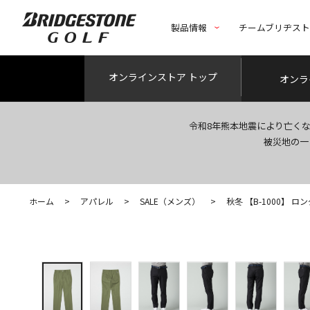
製品情報
チームブリヂス
オンライン
ストア トップ
オンラ
令和8年熊本地震により亡く
被災地の一
ホーム
>
アパレル
>
SALE（メンズ）
>
秋冬 【B-1000】 ロ