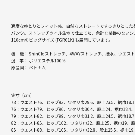
適度なゆとりとフィット感、自然なストレートですっきりとした
パンツ。ストレッチツイル生地で仕立てた、余計な装飾のないシ
110cmのビッグサイズ (
FGR01K
) も展開しています。
機 能： ShinCloストレッチ、4WAYストレッチ、撥水、ウエス
混 率： ポリエステル100％
原産国： ベトナム
実寸（cm）
73：ウエスト76、ヒップ93、ワタリ巾29.6、股上23.5、裾巾18.
76：ウエスト79、ヒップ96、ワタリ巾30.4、股上24、裾巾18.4
79：ウエスト82、ヒップ99、ワタリ巾31.2、股上24.5、裾巾18.
82：ウエスト85、ヒップ102、ワタリ巾32、股上25、裾巾19、股
85：ウエスト88、ヒップ105、ワタリ巾32.8、股上25.5、裾巾19.