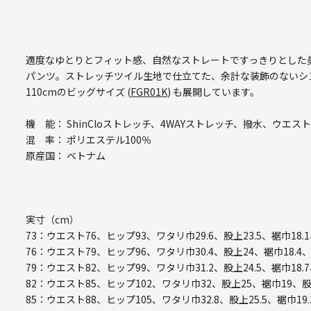
適度なゆとりとフィット感、自然なストレートですっきりとした
パンツ。ストレッチツイル生地で仕立てた、余計な装飾のないシ
110cmのビッグサイズ (
FGR01K
) も展開しています。
機 能： ShinCloストレッチ、4WAYストレッチ、撥水、ウエス
混 率： ポリエステル100％
原産国： ベトナム
実寸（cm）
73：ウエスト76、ヒップ93、ワタリ巾29.6、股上23.5、裾巾18.
76：ウエスト79、ヒップ96、ワタリ巾30.4、股上24、裾巾18.4
79：ウエスト82、ヒップ99、ワタリ巾31.2、股上24.5、裾巾18.
82：ウエスト85、ヒップ102、ワタリ巾32、股上25、裾巾19、股
85：ウエスト88、ヒップ105、ワタリ巾32.8、股上25.5、裾巾19.