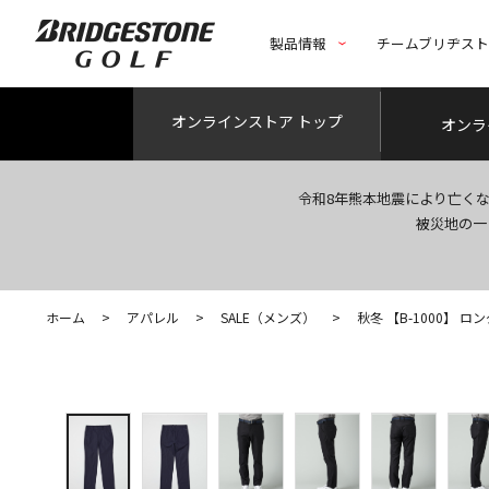
製品情報
チームブリヂス
オンライン
ストア トップ
オンラ
令和8年熊本地震により亡く
被災地の一
ホーム
>
アパレル
>
SALE（メンズ）
>
秋冬 【B-1000】 ロ