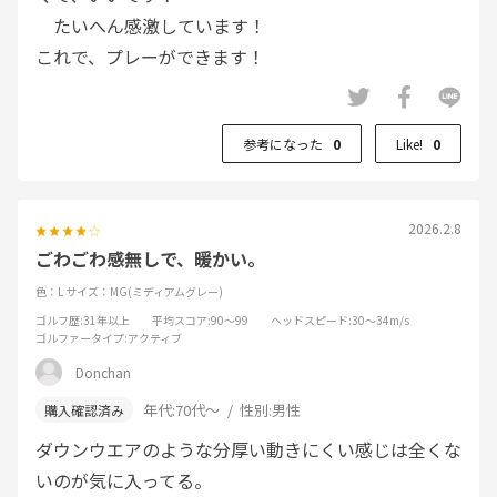
たいへん感激しています！
これで、プレーができます！
参考になった
0
Like!
0
2026.2.8
ごわごわ感無しで、暖かい。
色：L
サイズ：MG(ミディアムグレー)
ゴルフ歴
:31年以上
平均スコア
:90～99
ヘッドスピード
:30～34m/s
ゴルファータイプ
:アクティブ
Donchan
年代:
70代～
性別:
男性
ダウンウエアのような分厚い動きにくい感じは全くな
いのが気に入ってる。