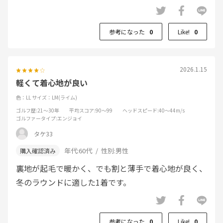
参考になった
0
Like!
0
2026.1.15
軽くて着心地が良い
色：LL
サイズ：LM(ライム)
ゴルフ歴
:21～30年
平均スコア
:90～99
ヘッドスピード
:40～44m/s
ゴルファータイプ
:エンジョイ
タケ33
年代:
60代
性別:
男性
裏地が起毛で暖かく、でも割と薄手で着心地が良く、
冬のラウンドに適した1着です。
参考になった
0
Like!
0