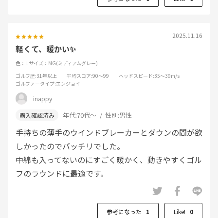
2025.11.16
軽くて、暖かい✨
色：L
サイズ：MG(ミディアムグレー)
ゴルフ歴
:31年以上
平均スコア
:90～99
ヘッドスピード
:35～39m/s
ゴルファータイプ
:エンジョイ
inappy
年代:
70代～
性別:
男性
手持ちの薄手のウインドブレーカーとダウンの間が欲
しかったのでバッチリでした。
中綿も入ってないのにすごく暖かく、動きやすくゴル
フのラウンドに最適です。
参考になった
1
Like!
0