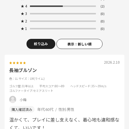
★
4
(2)
★
3
(0)
★
2
(0)
★
1
(0)
絞り込み
表示：新しい順
2026.2.10
長袖ブルゾン
色：LL
サイズ：LM(ライム)
ゴルフ歴
:31年以上
平均スコア
:80～89
ヘッドスピード
:35～39m/s
ゴルファータイプ
:セミアスリート
小梅
年代:
60代
性別:
男性
温かくて、プレイに差し支えなく、着心地も違和感な
くて、いいです！