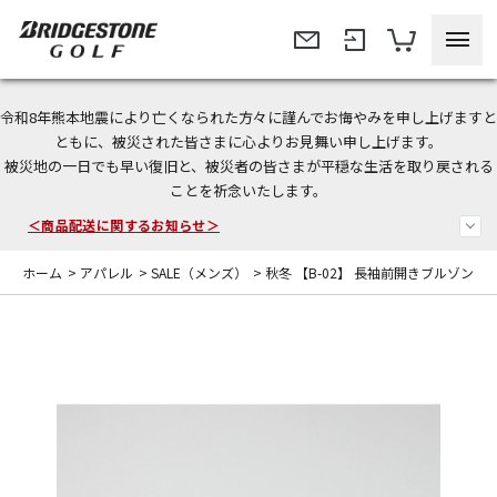
令和8年熊本地震により亡くなられた方々に謹んでお悔やみを申し上げますと
今なら新規会員登録で1,000円OFFクーポンプレゼント！
ともに、被災された皆さまに心よりお見舞い申し上げます。
被災地の一日でも早い復旧と、被災者の皆さまが平穏な生活を取り戻される
ことを祈念いたします。
＜商品配送に関するお知らせ＞
＜夏季休暇中のご注文・発送・お問い合わせ＞
ホーム
>
アパレル
>
SALE（メンズ）
>
秋冬 【B-02】 長袖前開きブルゾン