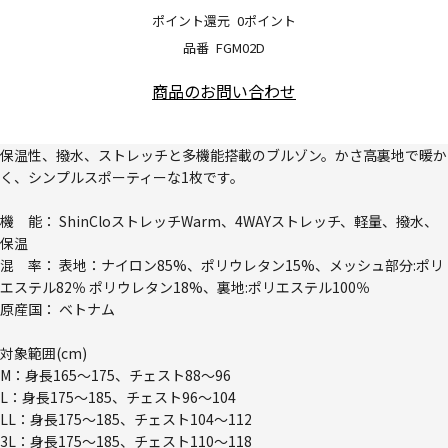
ポイント還元
0ポイント
品番
FGM02D
商品のお問い合わせ
保温性、撥水、ストレッチと多機能搭載のブルゾン。かさ高裏地で暖か
く、シンプルスポーティーな1枚です。
機 能： ShinCloストレッチWarm、4WAYストレッチ、軽量、撥水、
保温
混 率： 表地：ナイロン85%、ポリウレタン15%、メッシュ部分:ポリ
エステル82％ ポリウレタン18%、裏地:ポリエステル100％
原産国： ベトナム
対象範囲(cm)
M：身長165～175、チェスト88～96
L：身長175～185、チェスト96～104
LL：身長175～185、チェスト104～112
3L：身長175～185、チェスト110～118