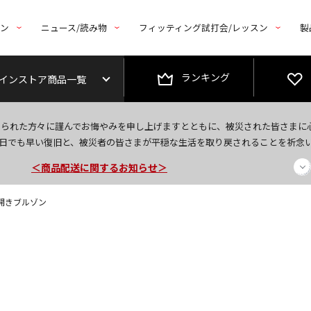
トン
ニュース/読み物
フィッティング試打会/レッスン
製
ランキング
インストア商品一覧
今なら新規会員登録で1,000円OFFクーポンプレゼント！
なられた方々に謹んでお悔やみを申し上げますとともに、被災された皆さまに
＜商品配送に関するお知らせ＞
日でも早い復旧と、被災者の皆さまが平穏な生活を取り戻されることを祈念
＜夏季休暇中のご注文・発送・お問い合わせ＞
前開きブルゾン