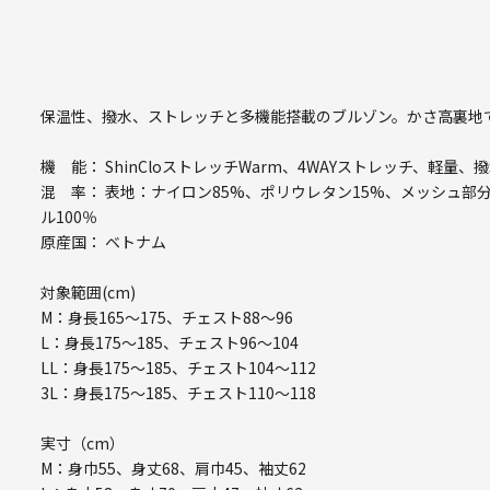
保温性、撥水、ストレッチと多機能搭載のブルゾン。かさ高裏地
機 能： ShinCloストレッチWarm、4WAYストレッチ、軽量、
混 率： 表地：ナイロン85%、ポリウレタン15%、メッシュ部分
ル100％
原産国： ベトナム
対象範囲(cm)
M：身長165～175、チェスト88～96
L：身長175～185、チェスト96～104
LL：身長175～185、チェスト104～112
3L：身長175～185、チェスト110～118
実寸（cm）
M：身巾55、身丈68、肩巾45、袖丈62