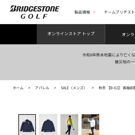
製品情報
チームブリヂス
オンライン
ストア トップ
オンラ
令和8年熊本地震により亡く
被災地の一
ホーム
>
アパレル
>
SALE（メンズ）
>
秋冬 【B-02】 長袖