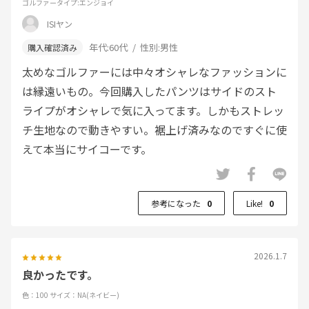
ゴルファータイプ
:エンジョイ
ISIヤン
年代:
60代
性別:
男性
太めなゴルファーには中々オシャレなファッションに
は縁遠いもの。今回購入したパンツはサイドのスト
ライプがオシャレで気に入ってます。しかもストレッ
チ生地なので動きやすい。裾上げ済みなのですぐに使
えて本当にサイコーです。
参考になった
0
Like!
0
2026.1.7
良かったです。
色：100
サイズ：NA(ネイビー)