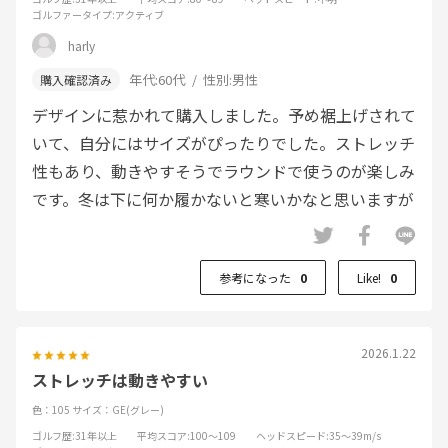
ゴルファータイプ
:アクティブ
harly
年代:
60代
性別:
男性
デザインに惹かれて購入しました。予め裾上げされて
いて、自分にはサイズがぴったりでした。ストレッチ
性もあり、動きやすそうでラウンドで使うのが楽しみ
です。冬は下に何か履かないと寒いかなと思いますが
参考になった
0
Like!
0
2026.1.22
ストレッチは動きやすい
色：105
サイズ：GE(グレー)
ゴルフ歴
:31年以上
平均スコア
:100～109
ヘッドスピード
:35～39m/s