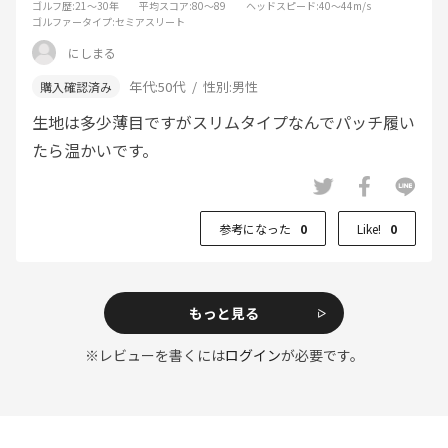
ゴルフ歴
:21～30年
平均スコア
:80～89
ヘッドスピード
:40～44m/s
ゴルファータイプ
:セミアスリート
にしまる
年代:
50代
性別:
男性
生地は多少薄目ですがスリムタイプなんでパッチ履い
たら温かいです。
参考になった
0
Like!
0
もっと見る
※レビューを書くには
ログイン
が必要です。