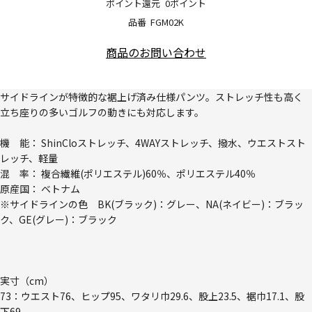
ポイント還元
0ポイント
品番
FGM02K
商品のお問い合わせ
サイドラインが特徴的な裾上げ済み仕様パンツ。ストレッチ性も高く
立ち座りの多いゴルフの動きにも対応します。
機 能： ShinCloストレッチ、4WAYストレッチ、撥水、ウエストスト
レッチ、軽量
混 率： 複合繊維(ポリエステル)60％、ポリエステル40％
原産国： ベトナム
※サイドラインの色 BK(ブラック)：グレー、NA(ネイビー)：ブラッ
ク、GE(グレー)：ブラック
実寸（cm）
73：ウエスト76、ヒップ95、ワタリ巾29.6、股上23.5、裾巾17.1、股
下69