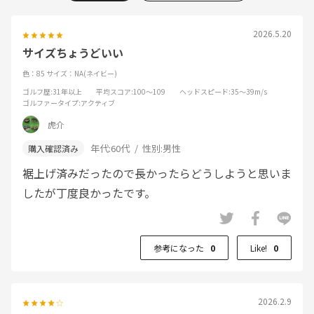
2026.5.20
サイズちょうどいい
色：85
サイズ：NA(ネイビー)
ゴルフ歴
:31年以上
平均スコア
:100～109
ヘッドスピード
:35～39m/s
ゴルファータイプ
:アクティブ
虎介
年代:
60代
性別:
男性
裾上げ済みだったので長かったらどうしようと思いま
したが丁度良かったです。
参考になった
0
Like!
0
2026.2.9