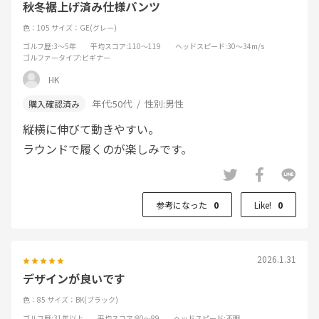
秋冬裾上げ済み仕様パンツ
色：105
サイズ：GE(グレー)
ゴルフ歴
:3～5年
平均スコア
:110～119
ヘッドスピード
:30～34m/s
ゴルファータイプ
:ビギナー
HK
年代:
50代
性別:
男性
縦横に伸びて動きやすい。
ラウンドで履くのが楽しみです。
参考になった
0
Like!
0
2026.1.31
デザインが良いです
色：85
サイズ：BK(ブラック)
ゴルフ歴
:31年以上
平均スコア
:80～89
ヘッドスピード
:不明