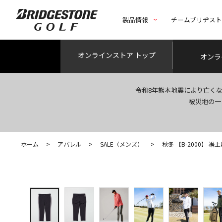
製品情報
チームブリヂス
オンライン
ストア トップ
オンラ
令和8年熊本地震により亡く
被災地の一
ホーム
>
アパレル
>
SALE（メンズ）
>
秋冬 【B-2000】 