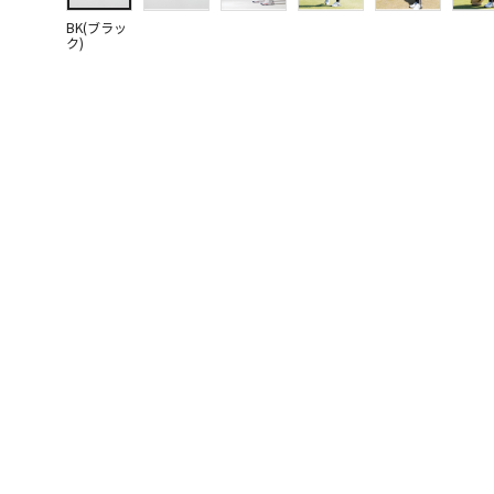
BK(ブラッ
ク)