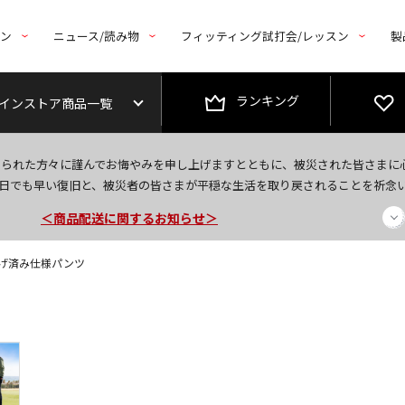
トン
ニュース/読み物
フィッティング試打会/レッスン
製
ランキング
インストア商品一覧
今なら新規会員登録で1,000円OFFクーポンプレゼント！
なられた方々に謹んでお悔やみを申し上げますとともに、被災された皆さまに
＜商品配送に関するお知らせ＞
日でも早い復旧と、被災者の皆さまが平穏な生活を取り戻されることを祈念
＜夏季休暇中のご注文・発送・お問い合わせ＞
裾上げ済み仕様パンツ