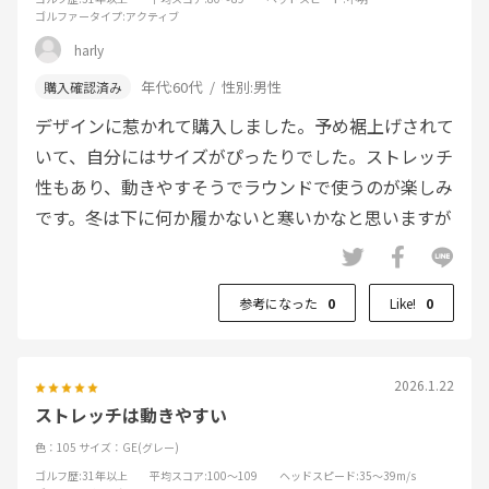
ゴルファータイプ
:アクティブ
harly
年代:
60代
性別:
男性
デザインに惹かれて購入しました。予め裾上げされて
いて、自分にはサイズがぴったりでした。ストレッチ
性もあり、動きやすそうでラウンドで使うのが楽しみ
です。冬は下に何か履かないと寒いかなと思いますが
参考になった
0
Like!
0
2026.1.22
ストレッチは動きやすい
色：105
サイズ：GE(グレー)
ゴルフ歴
:31年以上
平均スコア
:100～109
ヘッドスピード
:35～39m/s