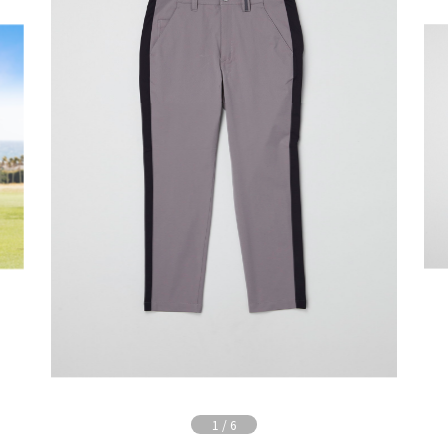
1
/
6