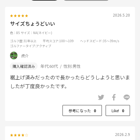
2026.5.20
サイズちょうどいい
色：85
サイズ：NA(ネイビー)
ゴルフ歴
:31年以上
平均スコア
:100～109
ヘッドスピード
:35～39m/s
ゴルファータイプ
:アクティブ
虎介
年代:
60代
性別:
男性
裾上げ済みだったので長かったらどうしようと思いま
したが丁度良かったです。
参考になった
0
Like!
0
2026.2.9