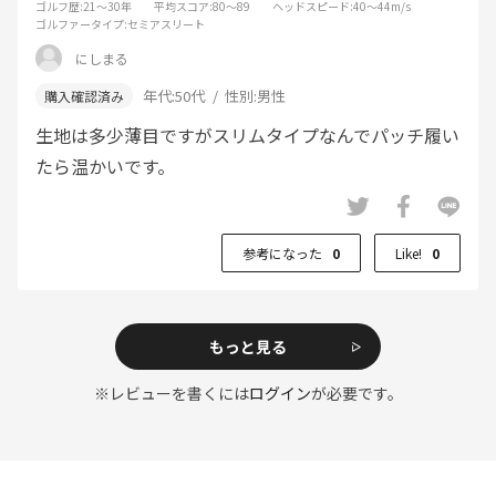
ゴルフ歴
:21～30年
平均スコア
:80～89
ヘッドスピード
:40～44m/s
ゴルファータイプ
:セミアスリート
にしまる
年代:
50代
性別:
男性
生地は多少薄目ですがスリムタイプなんでパッチ履い
たら温かいです。
参考になった
0
Like!
0
もっと見る
※レビューを書くには
ログイン
が必要です。