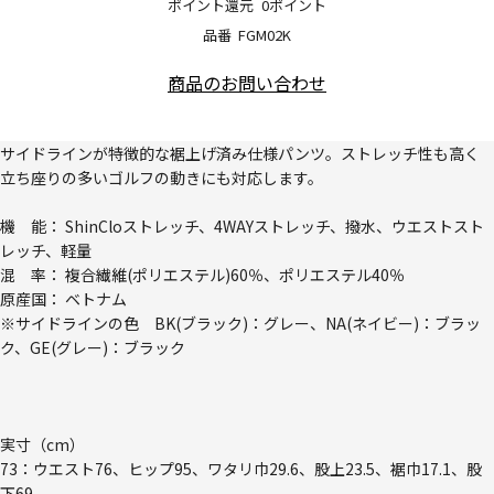
ポイント還元
0ポイント
品番
FGM02K
商品のお問い合わせ
サイドラインが特徴的な裾上げ済み仕様パンツ。ストレッチ性も高く
立ち座りの多いゴルフの動きにも対応します。
機 能： ShinCloストレッチ、4WAYストレッチ、撥水、ウエストスト
レッチ、軽量
混 率： 複合繊維(ポリエステル)60％、ポリエステル40％
原産国： ベトナム
※サイドラインの色 BK(ブラック)：グレー、NA(ネイビー)：ブラッ
ク、GE(グレー)：ブラック
実寸（cm）
73：ウエスト76、ヒップ95、ワタリ巾29.6、股上23.5、裾巾17.1、股
下69