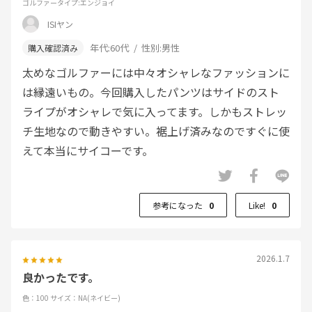
ゴルファータイプ
:エンジョイ
ISIヤン
年代:
60代
性別:
男性
太めなゴルファーには中々オシャレなファッションに
は縁遠いもの。今回購入したパンツはサイドのスト
ライプがオシャレで気に入ってます。しかもストレッ
チ生地なので動きやすい。裾上げ済みなのですぐに使
えて本当にサイコーです。
参考になった
0
Like!
0
2026.1.7
良かったです。
色：100
サイズ：NA(ネイビー)