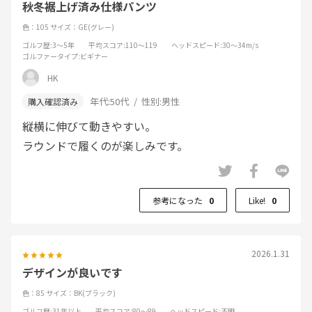
秋冬裾上げ済み仕様パンツ
色：105
サイズ：GE(グレー)
ゴルフ歴
:3～5年
平均スコア
:110～119
ヘッドスピード
:30～34m/s
ゴルファータイプ
:ビギナー
HK
年代:
50代
性別:
男性
縦横に伸びて動きやすい。
ラウンドで履くのが楽しみです。
参考になった
0
Like!
0
2026.1.31
デザインが良いです
色：85
サイズ：BK(ブラック)
ゴルフ歴
:31年以上
平均スコア
:80～89
ヘッドスピード
:不明