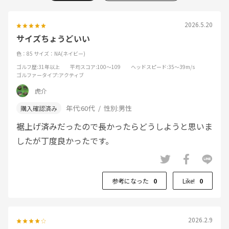
2026.5.20
サイズちょうどいい
色：85
サイズ：NA(ネイビー)
ゴルフ歴
:31年以上
平均スコア
:100～109
ヘッドスピード
:35～39m/s
ゴルファータイプ
:アクティブ
虎介
年代:
60代
性別:
男性
裾上げ済みだったので長かったらどうしようと思いま
したが丁度良かったです。
参考になった
0
Like!
0
2026.2.9