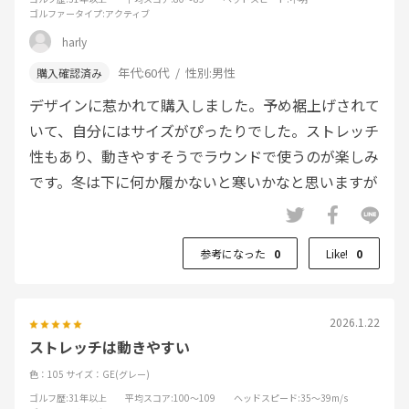
ゴルファータイプ
:アクティブ
harly
年代:
60代
性別:
男性
デザインに惹かれて購入しました。予め裾上げされて
いて、自分にはサイズがぴったりでした。ストレッチ
性もあり、動きやすそうでラウンドで使うのが楽しみ
です。冬は下に何か履かないと寒いかなと思いますが
参考になった
0
Like!
0
2026.1.22
ストレッチは動きやすい
色：105
サイズ：GE(グレー)
ゴルフ歴
:31年以上
平均スコア
:100～109
ヘッドスピード
:35～39m/s