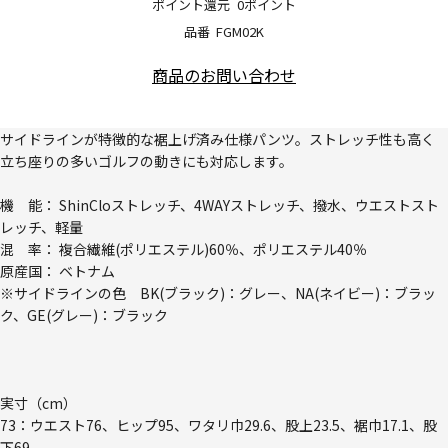
ポイント還元
0ポイント
品番
FGM02K
商品のお問い合わせ
サイドラインが特徴的な裾上げ済み仕様パンツ。ストレッチ性も高く
立ち座りの多いゴルフの動きにも対応します。
機 能： ShinCloストレッチ、4WAYストレッチ、撥水、ウエストスト
レッチ、軽量
混 率： 複合繊維(ポリエステル)60％、ポリエステル40％
原産国： ベトナム
※サイドラインの色 BK(ブラック)：グレー、NA(ネイビー)：ブラッ
ク、GE(グレー)：ブラック
実寸（cm）
73：ウエスト76、ヒップ95、ワタリ巾29.6、股上23.5、裾巾17.1、股
下69