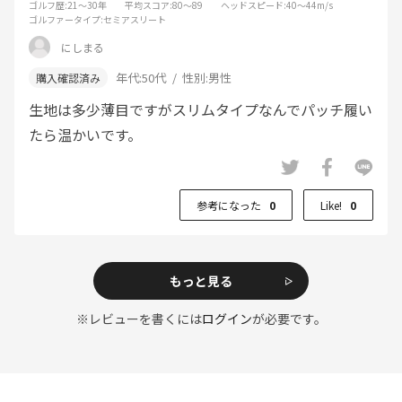
ゴルフ歴
:21～30年
平均スコア
:80～89
ヘッドスピード
:40～44m/s
ゴルファータイプ
:セミアスリート
にしまる
年代:
50代
性別:
男性
生地は多少薄目ですがスリムタイプなんでパッチ履い
たら温かいです。
参考になった
0
Like!
0
もっと見る
※レビューを書くには
ログイン
が必要です。