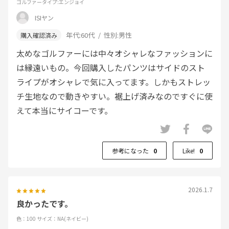
ゴルファータイプ
:エンジョイ
ISIヤン
年代:
60代
性別:
男性
太めなゴルファーには中々オシャレなファッションに
は縁遠いもの。今回購入したパンツはサイドのスト
ライプがオシャレで気に入ってます。しかもストレッ
チ生地なので動きやすい。裾上げ済みなのですぐに使
えて本当にサイコーです。
参考になった
0
Like!
0
2026.1.7
良かったです。
色：100
サイズ：NA(ネイビー)