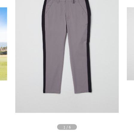
1
/
6