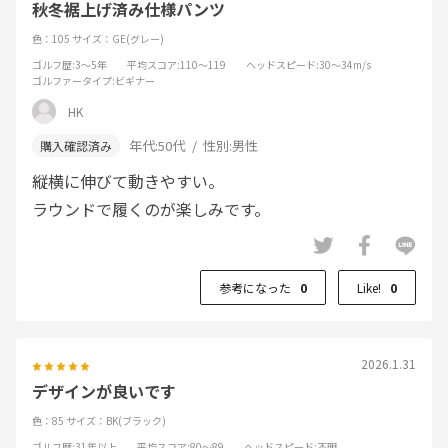
秋冬裾上げ済み仕様パンツ
色：105
サイズ：GE(グレー)
ゴルフ歴
:3～5年
平均スコア
:110～119
ヘッドスピード
:30～34m/s
ゴルファータイプ
:ビギナー
HK
年代:
50代
性別:
男性
縦横に伸びて動きやすい。
ラウンドで履くのが楽しみです。
参考になった
0
Like!
0
2026.1.31
デザインが良いです
色：85
サイズ：BK(ブラック)
ゴルフ歴
:31年以上
平均スコア
:80～89
ヘッドスピード
:不明