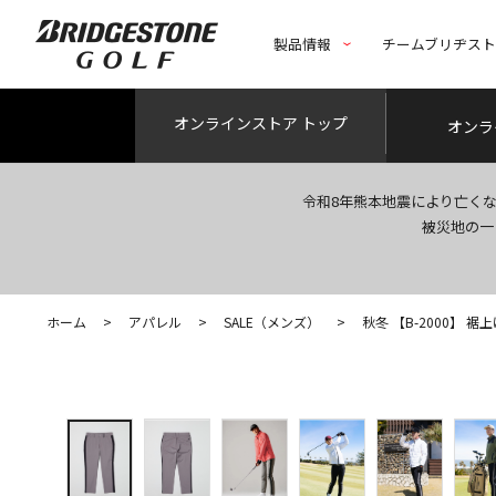
製品情報
チームブリヂス
オンライン
ストア トップ
オンラ
令和8年熊本地震により亡く
被災地の一
ホーム
>
アパレル
>
SALE（メンズ）
>
秋冬 【B-2000】 