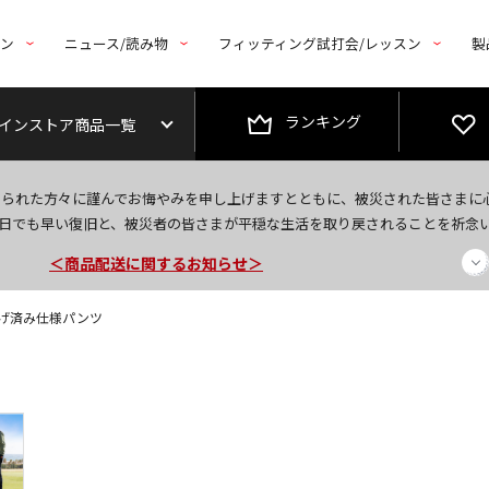
トン
ニュース/読み物
フィッティング試打会/レッスン
製
ランキング
インストア商品一覧
今なら新規会員登録で1,000円OFFクーポンプレゼント！
なられた方々に謹んでお悔やみを申し上げますとともに、被災された皆さまに
＜商品配送に関するお知らせ＞
日でも早い復旧と、被災者の皆さまが平穏な生活を取り戻されることを祈念
＜夏季休暇中のご注文・発送・お問い合わせ＞
裾上げ済み仕様パンツ