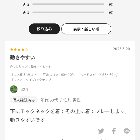
★
2
(0)
★
1
(0)
絞り込み
表示：新しい順
2026.5.20
動きやすい
色：L
サイズ：NA(ネイビー)
ゴルフ歴
:31年以上
平均スコア
:100～109
ヘッドスピード
:35～39m/s
ゴルファータイプ
:アクティブ
虎介
年代:
60代
性別:
男性
下にモックネックを着てその上に着てプレーします。
動きやすいです。