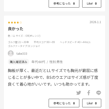
参考になった
0
Like!
0
2026.1.1
良かった
色：LL
サイズ：OR(オレンジ)
ゴルフ歴
:21～30年
平均スコア
:90～99
ヘッドスピード
:40～44m/s
ゴルファータイプ
:エンジョイ
take333
年代:
60代
性別:
男性
胸板が厚く、最近だとLLサイズでも胸元が窮屈に感
じることが多い中で、BSのウエアはサイズ感が丁度
良くて着心地がいいです。いつも助かってます。
参考になった
0
Like!
0