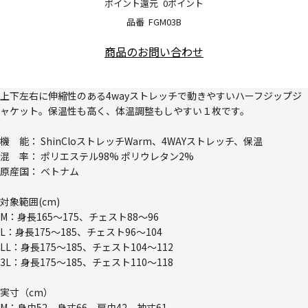
ポイント還元
0ポイント
品番
FGM03B
商品のお問い合わせ
上下左右に伸縮性のある4wayストレッチで動きやすいハーフジップジ
ャケット。保温性も高く、体温調整もしやすい１枚です。
機 能： ShinCloストレッチWarm、4WAYストレッチ、保温
混 率： ポリエステル98% ポリウレタン2%
原産国： ベトナム
対象範囲(cm)
M：身長165～175、チェスト88～96
L：身長175～185、チェスト96～104
LL：身長175～185、チェスト104～112
3L：身長175～185、チェスト110～118
実寸（cm）
M：身巾52、身丈66、肩巾42、袖丈61