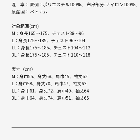
混 率： 表側：ポリエステル100%、 布帛部分: ナイロン100％
原産国： ベトナム
対象範囲(cm)
M：身長165～175、チェスト88～96
L：身長175～185、チェスト96～104
LL：身長175～185、チェスト104～112
3L：身長175～185、チェスト110～118
実寸（cm）
M：身巾55、身丈68、肩巾45、袖丈62
L：身巾58、身丈70、肩巾47、袖丈63
LL：身巾61、身丈72、肩巾49、袖丈64
3L：身巾64、身丈74、肩巾51、袖丈65