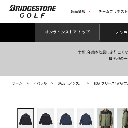
製品情報
チームブリヂス
オンライン
ストア トップ
オンラ
令和8年熊本地震により亡く
被災地の一
ホーム
>
アパレル
>
SALE（メンズ）
>
秋冬 フリース4WAY