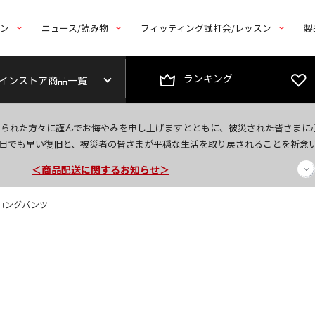
トン
ニュース/読み物
フィッティング試打会/レッスン
製
ランキング
インストア商品一覧
今なら新規会員登録で1,000円OFFクーポンプレゼント！
なられた方々に謹んでお悔やみを申し上げますとともに、被災された皆さまに
＜商品配送に関するお知らせ＞
日でも早い復旧と、被災者の皆さまが平穏な生活を取り戻されることを祈念
＜夏季休暇中のご注文・発送・お問い合わせ＞
】 ロングパンツ