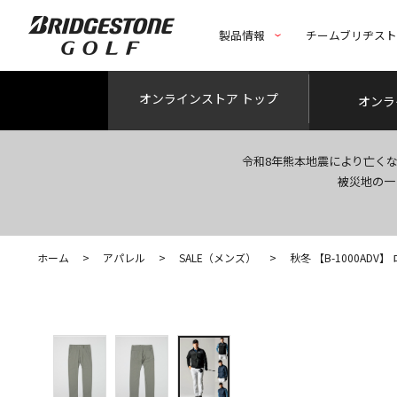
製品情報
チームブリヂス
オンライン
ストア トップ
オンラ
令和8年熊本地震により亡く
被災地の一
ホーム
>
アパレル
>
SALE（メンズ）
>
秋冬 【B-1000ADV