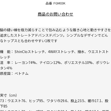
品番
FGM03K
商品のお問い合わせ
脇の縫い線を極力減らすことで包み込むような履き心地と動きやすさを
追求したストレートアドバンスドパンツ。シンプルなデザインでどん
なトップスとも合わせやすい1枚です
機 能： ShinCloストレッチ、4WAYストレッチ、撥水、ウエストスト
レッチ
混 率： レーヨン74%、ナイロン12%、ポリエステル10%、ポリウレ
タン4％
原産国： ベトナム
実寸（cm）
73：ウエスト76、ヒップ95、ワタリ巾29.6、股上23.5、裾巾17.1、股
下85