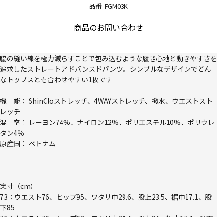
品番
FGM03K
商品のお問い合わせ
脇の縫い線を極力減らすことで包み込むような履き心地と動きやすさを
追求したストレートアドバンスドパンツ。シンプルなデザインでどん
なトップスとも合わせやすい1枚です
機 能： ShinCloストレッチ、4WAYストレッチ、撥水、ウエストスト
レッチ
混 率： レーヨン74%、ナイロン12%、ポリエステル10%、ポリウレ
タン4％
原産国： ベトナム
実寸（cm）
73：ウエスト76、ヒップ95、ワタリ巾29.6、股上23.5、裾巾17.1、股
下85