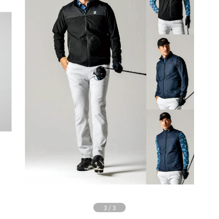
3
/
3