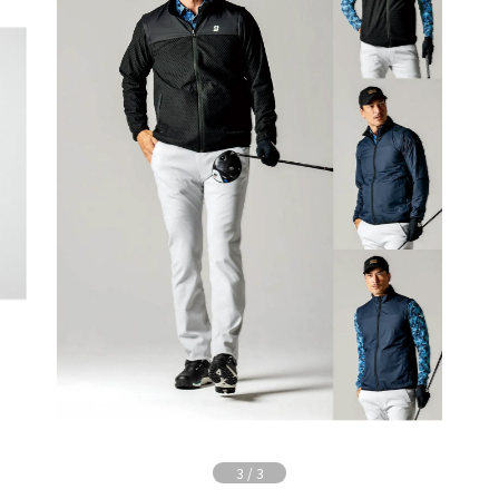
3
/
3