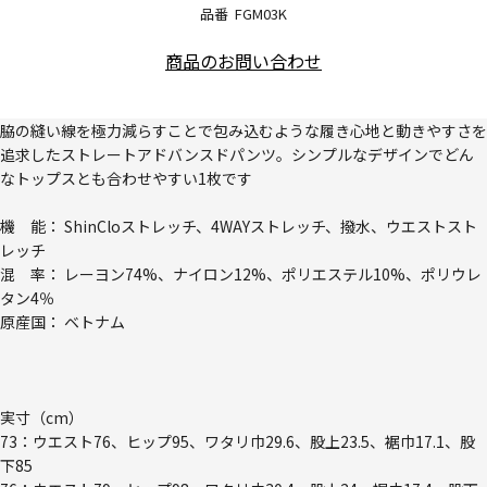
品番
FGM03K
商品のお問い合わせ
脇の縫い線を極力減らすことで包み込むような履き心地と動きやすさを
追求したストレートアドバンスドパンツ。シンプルなデザインでどん
なトップスとも合わせやすい1枚です
機 能： ShinCloストレッチ、4WAYストレッチ、撥水、ウエストスト
レッチ
混 率： レーヨン74%、ナイロン12%、ポリエステル10%、ポリウレ
タン4％
原産国： ベトナム
実寸（cm）
73：ウエスト76、ヒップ95、ワタリ巾29.6、股上23.5、裾巾17.1、股
下85