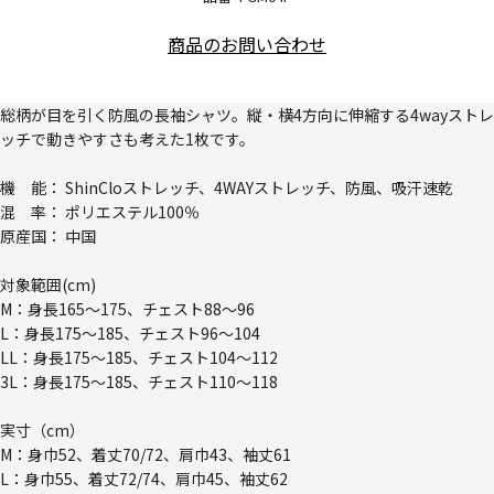
商品のお問い合わせ
総柄が目を引く防風の長袖シャツ。縦・横4方向に伸縮する4wayストレ
ッチで動きやすさも考えた1枚です。
機 能： ShinCloストレッチ、4WAYストレッチ、防風、吸汗速乾
混 率： ポリエステル100％
原産国： 中国
対象範囲(cm)
M：身長165～175、チェスト88～96
L：身長175～185、チェスト96～104
LL：身長175～185、チェスト104～112
3L：身長175～185、チェスト110～118
実寸（cm）
M：身巾52、着丈70/72、肩巾43、袖丈61
L：身巾55、着丈72/74、肩巾45、袖丈62