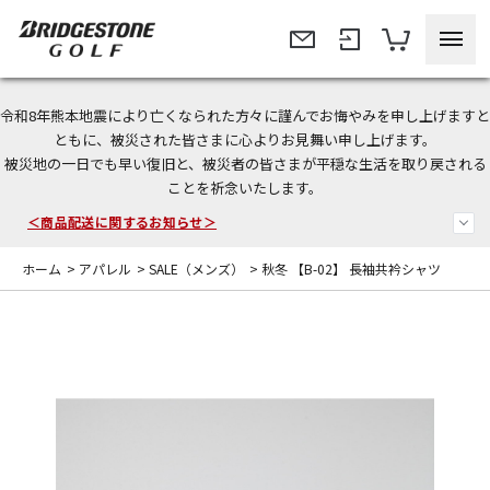
令和8年熊本地震により亡くなられた方々に謹んでお悔やみを申し上げますと
ともに、被災された皆さまに心よりお見舞い申し上げます。
被災地の一日でも早い復旧と、被災者の皆さまが平穏な生活を取り戻される
今なら新規会員登録で1,000円OFFクーポンプレゼント！
ことを祈念いたします。
＜商品配送に関するお知らせ＞
ホーム
>
アパレル
>
SALE（メンズ）
>
秋冬 【B-02】 長袖共衿シャツ
＜夏季休暇中のご注文・発送・お問い合わせ＞