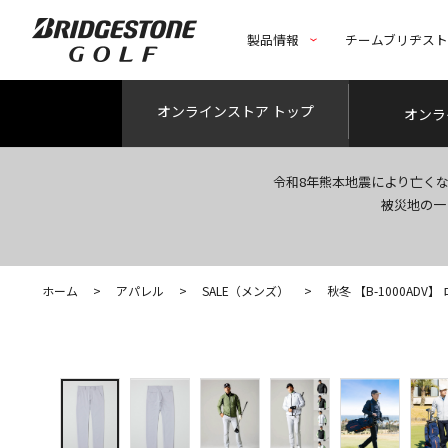
製品情報
チームブリヂス
オンライン
ストア トップ
オンラ
令和8年熊本地震により亡く
被災地の一
ホーム
>
アパレル
>
SALE（メンズ）
>
秋冬 【B-1000ADV