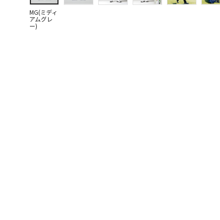
MG(ミディ
アムグレ
ー)