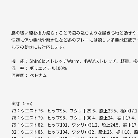
脇の縫い線を極力減らすことで包み込むような履き心地と動きや
快適に保つ機能や撥水性など冬のプレーには嬉しい多機能搭載ア
ルフの動きにも対応します。
機 能： ShinCloストレッチWarm、4WAYストレッチ、軽量
混 率： ポリエステル100％
原産国： ベトナム
実寸（cm）
73：ウエスト76、ヒップ95、ワタリ巾29.6、股上23.5、裾巾17.
76：ウエスト79、ヒップ98、ワタリ巾30.4、股上24、裾巾17.4
79：ウエスト82、ヒップ101、ワタリ巾31.2、股上24.5、裾巾17.
82：ウエスト85、ヒップ104、ワタリ巾32、股上25、裾巾18、股