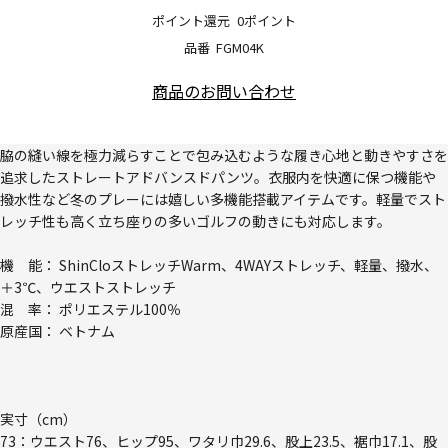
ポイント還元
0ポイント
品番
FGM04K
商品のお問い合わせ
脇の縫い線を極力減らすことで包み込むような履き心地と動きやすさを
追求したストレートアドバンスドパンツ。衣服内を快適に保つ機能や
撥水性など冬のプレーには嬉しい多機能搭載アイテムです。軽量でスト
レッチ性も高く立ち座りの多いゴルフの動きにも対応します。
機 能： ShinCloストレッチWarm、4WAYストレッチ、軽量、撥水、
＋3℃、ウエストストレッチ
混 率： ポリエステル100％
原産国： ベトナム
実寸（cm）
73：ウエスト76、ヒップ95、ワタリ巾29.6、股上23.5、裾巾17.1、股