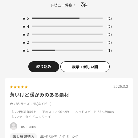
3
レビュー件数：
件
★
5
(2)
★
4
(0)
★
3
(0)
★
2
(0)
★
1
(1)
絞り込み
表示：新しい順
2026.3.2
薄いけど暖かみのある素材
色：85
サイズ：NA(ネイビー)
ゴルフ歴
:31年以上
平均スコア
:90～99
ヘッドスピード
:35～39m/s
ゴルファータイプ
:エンジョイ
no name
年代:
50代
性別:
女性