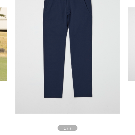
1
/
7