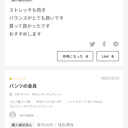
ストレッチも効き
バランスがとても良いです
買って良かったです
おすすめします
参考になった
0
Like!
0
2025.10.13
パンツの金具
色：100
サイズ：MG(ミディアムグレー)
ゴルフ歴
:3～5年
平均スコア
:90～99
ヘッドスピード
:40～44m/s
ゴルファータイプ
:セミアスリート
no name
年代:
50代
性別:
男性