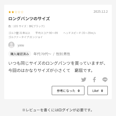
2025.12.2
ロングパンツのサイズ
色：105
サイズ：BK(ブラック)
ゴルフ歴
:31年以上
平均スコア
:90～99
ヘッドスピード
:35～39m/s
ゴルファータイプ
:エンジョイ
yasu
年代:
70代～
性別:
男性
いつも同じサイズのロングパンツを買っていますが、
今回のはかなりサイズが小さくて 窮屈です。
参考になった
0
Like!
0
※レビューを書くには
ログイン
が必要です。