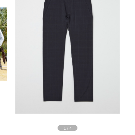
1
/
4