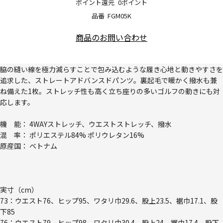
ポイント還元
0ポイント
品番
FGM05K
商品のお問い合わせ
脇の縫い線を極力減らすことで包み込むような履き心地と動きやすさを
追求した、ストレートアドバンスドパンツ。裏起毛で暖かく撥水も兼
ね備えた1枚。ストレッチ性も高く立ち座りの多いゴルフの動きにも対
応します。
機 能： 4WAYストレッチ、ウエストストレッチ、撥水
混 率： ポリエステル84% ポリウレタン16%
原産国： ベトナム
実寸（cm）
73：ウエスト76、ヒップ95、ワタリ巾29.6、股上23.5、裾巾17.1、股
下85
76：ウエスト79、ヒップ98、ワタリ巾30.4、股上24、裾巾17.4、股下