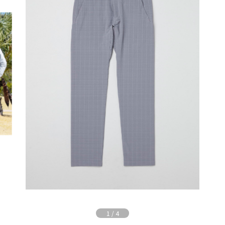
1
/
4