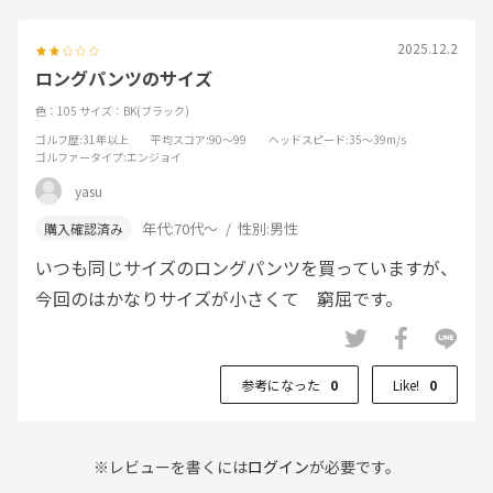
2025.12.2
ロングパンツのサイズ
色：105
サイズ：BK(ブラック)
ゴルフ歴
:31年以上
平均スコア
:90～99
ヘッドスピード
:35～39m/s
ゴルファータイプ
:エンジョイ
yasu
年代:
70代～
性別:
男性
いつも同じサイズのロングパンツを買っていますが、
今回のはかなりサイズが小さくて 窮屈です。
参考になった
0
Like!
0
※レビューを書くには
ログイン
が必要です。