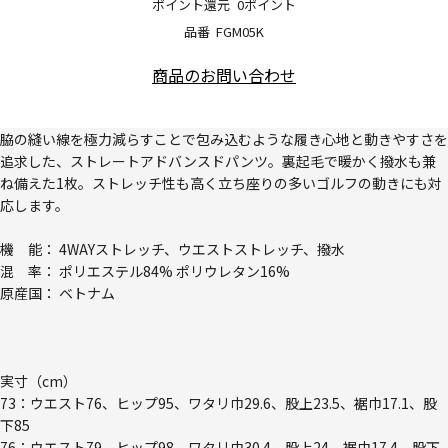
ポイント還元
0ポイント
品番
FGM05K
商品のお問い合わせ
脇の縫い線を極力減らすことで包み込むような履き心地と動きやすさを
追求した、ストレートアドバンスドパンツ。裏起毛で暖かく撥水も兼
ね備えた1枚。ストレッチ性も高く立ち座りの多いゴルフの動きにも対
応します。
機 能： 4WAYストレッチ、ウエストストレッチ、撥水
混 率： ポリエステル84% ポリウレタン16%
原産国： ベトナム
実寸（cm）
73：ウエスト76、ヒップ95、ワタリ巾29.6、股上23.5、裾巾17.1、股
下85
76：ウエスト79、ヒップ98、ワタリ巾30.4、股上24、裾巾17.4、股下